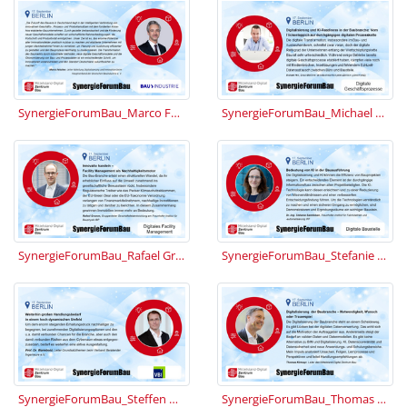
SynergieForumBau_Marco Felscher.jpg
SynergieForumBau_Michael Heil.JPG
SynergieForumBau_Rafael Gramm.jpg
SynergieForumBau_Stefanie Samtleben.jpg
SynergieForumBau_Steffen Warmbold.jpg
SynergieForumBau_Thomas Kirmayr.JPG