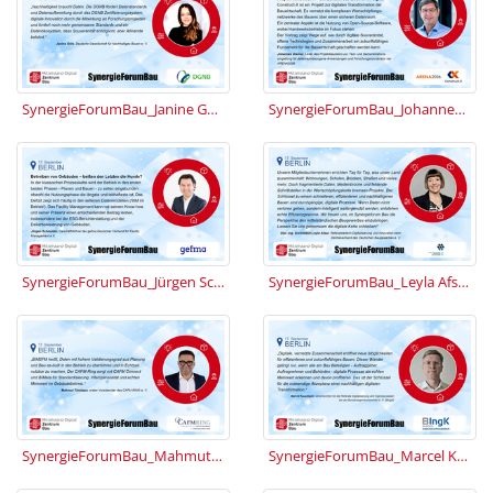
SynergieForumBau_Janine Gölz.jpg
SynergieForumBau_Johannes Diemer.jpg
SynergieForumBau_Jürgen Schneider.jpg
SynergieForumBau_Leyla Afsar.jpg
SynergieForumBau_Mahmut Tümkaya.jpg
SynergieForumBau_Marcel Kaupmann.JPG