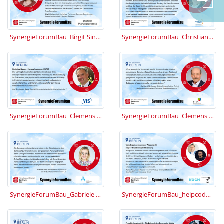
SynergieForumBau_Birgit Sinnigen.jpg
SynergieForumBau_Christian Kreyenschmidt.jpg
SynergieForumBau_Clemens Gause.jpg
SynergieForumBau_Clemens Schickel.JPG
SynergieForumBau_Gabriele Seitz.jpg
SynergieForumBau_helpcode.ai.jpg