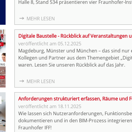
Halle 8, Stand 534 präsentieren vier Fraunhofer-I
Prozesskette – von der Datenerfassung über die Pla
Umsetzung und automatisierten Montage.
MEHR LESEN
Digitale Baustelle - Rückblick auf Veranstaltungen
05.12.2025
Magdeburg, Münster und München – das sind nur ei
Kollegen und Partner aus dem Themengebiet „Digita
waren. Lesen Sie unseren Rückblick auf das Jahr.
MEHR LESEN
Anforderungen strukturiert erfassen, Räume und Fu
18.11.2025
Wie lassen sich Nutzeranforderungen, Funktionsb
dokumentieren und in den BIM-Prozess integriere
Fraunhofer IFF!