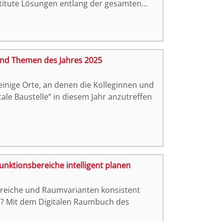
nstitute Lösungen entlang der gesamten
nung bis hin zur energieeffizienten
 und Themen des Jahres 2025
nige Orte, an denen die Kolleginnen und
le Baustelle“ in diesem Jahr anzutreffen
nktionsbereiche intelligent planen
ereiche und Raumvarianten konsistent
n? Mit dem Digitalen Raumbuch des