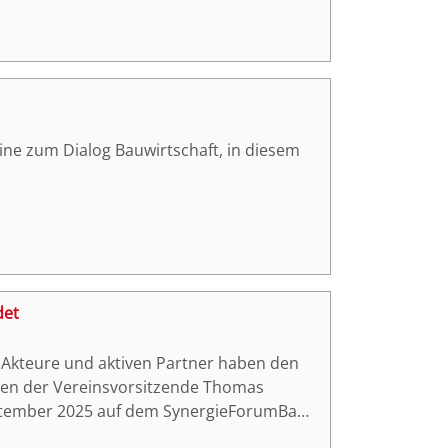
ne zum Dialog Bauwirtschaft, in diesem
det
n Akteure und aktiven Partner haben den
aben der Vereinsvorsitzende Thomas
eptember 2025 auf dem SynergieForumBau
ichtigen Schritt in Richtung Zukunft, um