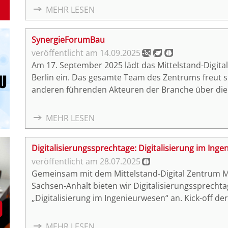
kleine und mittlere Unternehmen (KMU) und das H
MEHR LESEN
die Digitalisierung zu begleiten.
SynergieForumBau
14.09.2025
Am 17. September 2025 lädt das Mittelstand-Digi
Berlin ein. Das gesamte Team des Zentrums freut 
anderen führenden Akteuren der Branche über di
Digitalisierung im Bauwesen zu sprechen.
MEHR LESEN
Digitalisierungssprechtage: Digitalisierung im Ing
28.07.2025
Gemeinsam mit dem Mittelstand-Digital Zentrum
Sachsen-Anhalt bieten wir Digitalisierungssprech
„Digitalisierung im Ingenieurwesen“ an. Kick-off de
Uhr in der Ingenieurakademie Sachsen-Anhalt in 
MEHR LESEN