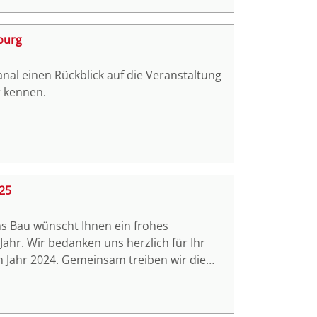
burg
al einen Rückblick auf die Veranstaltung
 kennen.
025
s Bau wünscht Ihnen ein frohes
ahr. Wir bedanken uns herzlich für Ihr
 Jahr 2024. Gemeinsam treiben wir die
s darauf, auch im kommenden Jahr neue
n auch im neuen Jahr ein starker Partner
 nachhaltige Zukunft unterstützt. Möge das