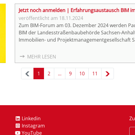
Jahr 2025 für Sie voller neuer Chancen, persönliche
Jetzt noch anmelden | Erfahrungsaustausch BIM i
18.11.2024
Zum BIM-Forum am 03. Dezember 2024 werden Paul-Fl
BIM der Landesstraßenbaubehörde Sachsen-Anhalt
Immobilien- und Projektmanagementgesellschaft
„Erfahrungsaustausch BIM im Straßen- und Hochb
in die Diskussion treten.
MEHR LESEN
1
2
...
9
10
11
Linkedin
Zu
Instagram
YouTube