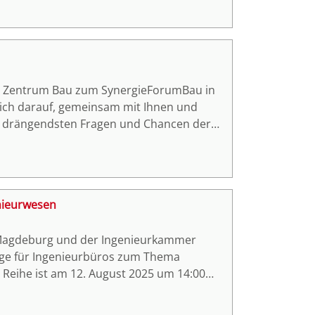
andwerk auch weiterhin auf ihrem Weg in
tal Zentrum Bau zum SynergieForumBau in
sich darauf, gemeinsam mit Ihnen und
e drängendsten Fragen und Chancen der
enieurwesen
 Magdeburg und der Ingenieurkammer
tage für Ingenieurbüros zum Thema
r Reihe ist am 12. August 2025 um 14:00
Magdeburg.