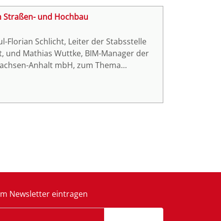
r Erfolge und innovativer Ideen sein.
m Straßen- und Hochbau
orian Schlicht, Leiter der Stabsstelle
, und Mathias Wuttke, BIM-Manager der
 Sachsen-Anhalt mbH, zum Thema
au“ sprechen und mit den Teilnehmenden
m Newsletter eintragen