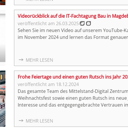
Videorückblick auf die IT-Fachtagung Bau in Magde
26.03.2025
Sehen Sie im neuen Video auf unserem YouTube-Kan
im November 2024 und lernen das Format genauer
MEHR LESEN
Frohe Feiertage und einen guten Rutsch ins Jahr 2
18.12.2024
Das gesamte Team des Mittelstand-Digital Zentrum
Weihnachtsfest sowie einen guten Rutsch ins neue J
Interesse und das entgegengebrachte Vertrauen im
Digitalisierung im Bauwesen voran und freuen un
Impulse zu setzen. Mit unserem Zentrum steht Ihne
MEHR LESEN
zur Seite, der Sie auf dem Weg in eine digitale und