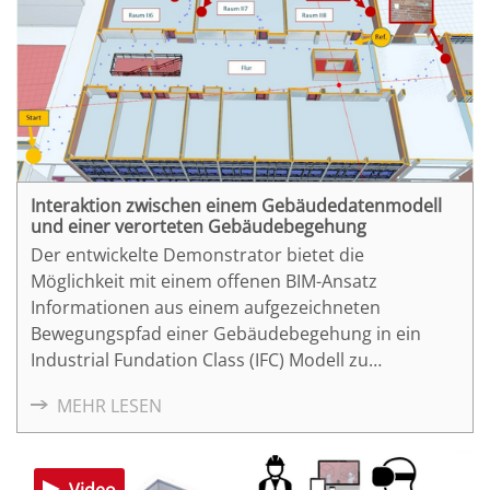
Interaktion zwischen einem Gebäudedatenmodell
und einer verorteten Gebäudebegehung
Der entwickelte Demonstrator bietet die
Möglichkeit mit einem offenen BIM-Ansatz
Informationen aus einem aufgezeichneten
Bewegungspfad einer Gebäudebegehung in ein
Industrial Fundation Class (IFC) Modell zu
integrieren und zu überlagern. Das System besticht
MEHR LESEN
durch Robustheit und gleichzeitige Einfachheit mit
dem sich der Pfad ausrichten und überlagern lässt.
Video