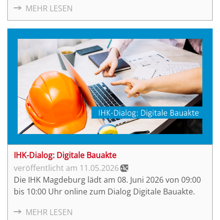
MEHR LESEN
Geschäftsführer di.BAStAI und
Hauptgeschäftsführer der Ingenieurekammer-Bau
Nordrhein-Westfalen.
IHK-Dialog: Digitale Bauakte
11.05.2026
Die IHK Magdeburg lädt am 08. Juni 2026 von 09:00
bis 10:00 Uhr online zum Dialog Digitale Bauakte.
MEHR LESEN