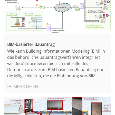
BIM-basierter Bauantrag
Wie kann Building Informationen Modeling (BIM) in
das behördliche Bauantragsverfahren integriert
werden? Informieren Sie sich mit Hilfe des
Demonstrators zum BIM-basierten Bauantrag über
die Möglichkeiten, die die Einbindung von BIM-
Modellen bietet, und erfahren Sie mehr über die so
MEHR LESEN
entstehenden Anforderungen an die Modelle.