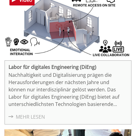
Labor für digitales Engineering (DiEng)
Nachhaltigkeit und Digitalisierung prägen die
Herausforderungen der nächsten Jahre und
können nur interdisziplinär gelöst werden. Das
Labor für digitales Engineering (DiEng) bietet auf
unterschiedlichsten Technologien basierende
Kooperations- und Interaktionsmöglichkeiten um
MEHR LESEN
Lösungsansätze entwickeln, validieren und
implementieren zu können.