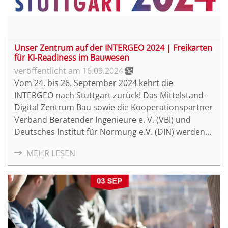
Unser Zentrum auf der INTERGEO 2024 | Freikarten
für KI-Readiness im Bauwesen
16.09.2024
Vom 24. bis 26. September 2024 kehrt die
INTERGEO nach Stuttgart zurück! Das Mittelstand-
Digital Zentrum Bau sowie die Kooperationspartner
Verband Beratender Ingenieure e. V. (VBI) und
Deutsches Institut für Normung e.V. (DIN) werden
am ersten Messetag das Programm auf der EXPO
MEHR LESEN
STAGE 3 "BIM & KI", Halle 5 (B5.078) gestalten. Für
unser Netzwerk stellen wir ein Kontingent an
kostenfreien INTERGEO EXPO 2024 Tickets für alle
Tage zur Verfügung.