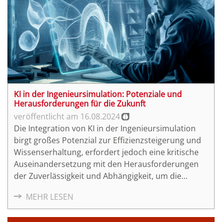
KI in der Ingenieursimulation: Potenziale und
Herausforderungen für die Zukunft
16.08.2024
Die Integration von KI in der Ingenieursimulation
birgt großes Potenzial zur Effizienzsteigerung und
Wissenserhaltung, erfordert jedoch eine kritische
Auseinandersetzung mit den Herausforderungen
der Zuverlässigkeit und Abhängigkeit, um die
Qualität und Sicherheit im Bauwesen zu
MEHR LESEN
gewährleisten.