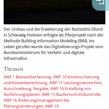
Der Umbau und die Erweiterung der Raststätte Ellund
in Schleswig-Holstein erfolgte als Pilotprojekt nach der
Methode Building Information Modeling (BIM). Ins
Leben gerufen wurde das Digitalisierungs-Projekt vom
Bundesministerium für Verkehr und digitale
Infrastruktur.
Themen
AWF 1 Bestandserfassung
AWF 10 Kostenschätzung
und Kostenberechnung
AWF 11 Leistungsverzeichnis,
Ausschreibung, Vergabe
AWF 14 Erstellung von
Ausführungsplänen
AWF 15 Baufortschrittskontrolle
AWF 16 Änderungsmanagement bei
Planungsänderungen
AWF 19