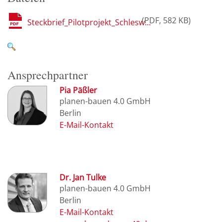
PDF
582 KB
Steckbrief_Pilotprojekt_Schleswig_Holstein.pdf
Ansprechpartner
Pia Päßler
planen-bauen 4.0 GmbH
Berlin
Dr. Jan Tulke
planen-bauen 4.0 GmbH
Berlin