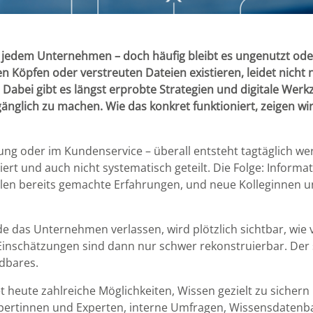
n jedem Unternehmen – doch häufig bleibt es ungenutzt oder 
n Köpfen oder verstreuten Dateien existieren, leidet nicht n
Dabei gibt es längst erprobte Strategien und digitale Werk
änglich zu machen. Wie das konkret funktioniert, zeigen wi
ng oder im Kundenservice – überall entsteht tagtäglich wert
ert und auch nicht systematisch geteilt. Die Folge: Inform
en bereits gemachte Erfahrungen, und neue Kolleginnen und
 das Unternehmen verlassen, wird plötzlich sichtbar, wie
 Einschätzungen sind dann nur schwer rekonstruierbar. Der 
idbares.
t heute zahlreiche Möglichkeiten, Wissen gezielt zu sicher
Expertinnen und Experten, interne Umfragen, Wissensdatenb