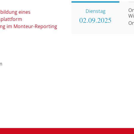
On
Dienstag
bildung eines
Wi
02.09.
2025
splattform
bl
On
erung im Monteur-Reporting
St
m