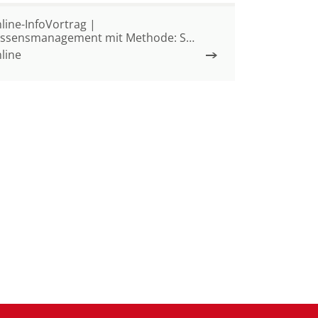
line-InfoVortrag |
ssensmanagement mit Methode: So
eibt wichtiges Wissen nicht auf der
line
recke