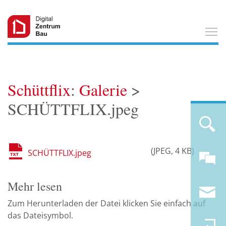
T
Schüttflix
:
Galerie
>
SCHÜTTFLIX.jpeg
JPEG
4 KB
SCHÜTTFLIX.jpeg
Mehr lesen
Zum Herunterladen der Datei klicken Sie einfach auf
das Dateisymbol.