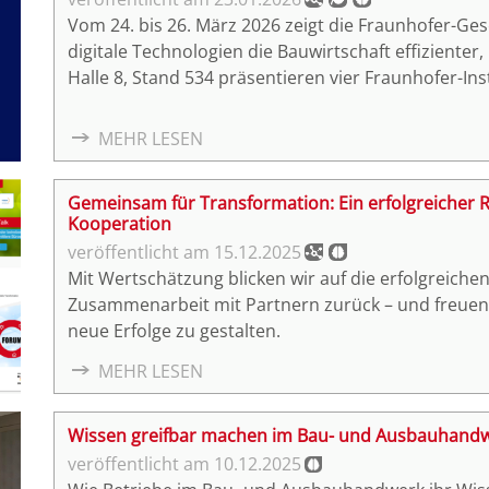
Vom 24. bis 26. März 2026 zeigt die Fraunhofer-Gese
digitale Technologien die Bauwirtschaft effizienter
Halle 8, Stand 534 präsentieren vier Fraunhofer-I
Prozesskette – von der Datenerfassung über die Pla
Umsetzung und automatisierten Montage.
MEHR LESEN
Gemeinsam für Transformation: Ein erfolgreicher Rü
Kooperation
15.12.2025
Mit Wertschätzung blicken wir auf die erfolgreic
Zusammenarbeit mit Partnern zurück – und freuen
neue Erfolge zu gestalten.
MEHR LESEN
Wissen greifbar machen im Bau- und Ausbauhandwe
10.12.2025