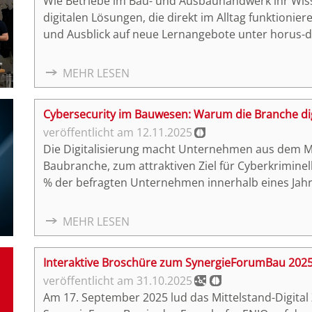
Wie Betriebe im Bau- und Ausbauhandwerk ihr Wiss
digitalen Lösungen, die direkt im Alltag funktionier
und Ausblick auf neue Lernangebote unter horus-di
MEHR LESEN
Cybersecurity im Bauwesen: Warum die Branche dig
12.11.2025
Die Digitalisierung macht Unternehmen aus dem Mit
Baubranche, zum attraktiven Ziel für Cyberkriminel
% der befragten Unternehmen innerhalb eines Jahr
zögern viele vor Investitionen in die eigene IT-Sic
aber keinen direkten Mehrwert erzeugen. Das ist ei
MEHR LESEN
durch Betriebsunterbrechungen können schnell in 
Sicherheitsexperte Matthias Börsig warnt darum:
Interaktive Broschüre zum SynergieForumBau 202
kontinuierliche IT-Sicherheitsschulungen bleibt die 
31.10.2025
Am 17. September 2025 lud das Mittelstand-Digita