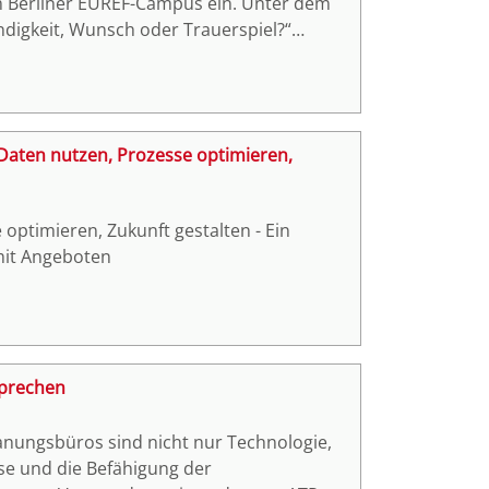
 Berliner EUREF-Campus ein. Unter dem
ndigkeit, Wunsch oder Trauerspiel?“
ng, Praxis, Verbänden und Politik über
den Mittelstand. Die Veranstaltung zeigte
ital Zentrum Bau sämtlichen Bereichen des
in zum Gebäudebetrieb – verliehen hat und
 Daten nutzen, Prozesse optimieren,
l-Zentrum Bau e.V., um die digitale
tinuierlich fortzusetzen.
optimieren, Zukunft gestalten - Ein
 mit Angeboten
rsprechen
lanungsbüros sind nicht nur Technologie,
se und die Befähigung der