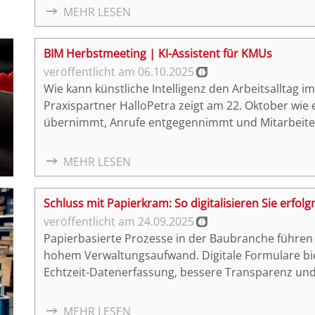
bei der BHRE, und Christian Spindler, Co-founder 
MEHR LESEN
Sustainaccount, über Ziele und Wege der Kooperati
BIM Herbstmeeting | KI-Assistent für KMUs
06.10.2025
Wie kann künstliche Intelligenz den Arbeitsalltag 
Praxispartner HalloPetra zeigt am 22. Oktober wie 
übernimmt, Anrufe entgegennimmt und Mitarbeiten
MEHR LESEN
Schluss mit Papierkram: So digitalisieren Sie erfo
24.09.2025
Papierbasierte Prozesse in der Baubranche führen
hohem Verwaltungsaufwand. Digitale Formulare biete
Echtzeit-Datenerfassung, bessere Transparenz und 
lassen sich flexibel anpassen und nahtlos in best
die diesen Schritt gehen, profitieren von optimier
MEHR LESEN