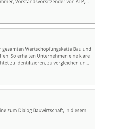
hammer, Vorstandsvorsitzender von ATP,
d of Digital Technologies von ATP, über
enz in der Architekturplanung.
er gesamten Wertschöpfungskette Bau und
offen. So erhalten Unternehmen eine klare
et zu identifizieren, zu vergleichen und
ne zum Dialog Bauwirtschaft, in diesem