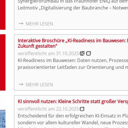
SynergieForumBau in das Fraunhofer ENIQ auf dem
Leitmotiv „Digitalisierung der Baubranche – Notwe
diskutierten Expertinnen und Experten aus Forschu
aktuelle Entwicklungen und künftige Strategien für 
MEHR LESEN
eindrucksvoll, welche Impulse das Mittelstand-Dig
Bauens – von der Planung über die Baustelle bis h
Interaktive Broschüre „KI-Readiness im Bauwesen:
markierte zugleich die Gründung des Vereins Digita
Zukunft gestalten“
Transformation im interdisziplinären Austausch kon
31.10.2025
KI-Readiness im Bauwesen: Daten nutzen, Prozesse 
praxisorientierter Leitfaden zur Orientierung und
MEHR LESEN
KI sinnvoll nutzen: Kleine Schritte statt großer Ve
22.10.2025
Entscheidend für den erfolgreichen KI-Einsatz in P
sondern vor allem kultureller Wandel, neue Prozes