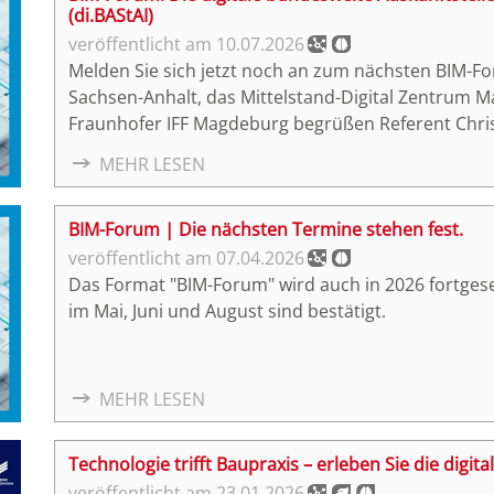
(di.BAStAI)
10.07.2026
Melden Sie sich jetzt noch an zum nächsten BIM-Forum am 18. August 2026. Das BIM-Cluster
Sachsen-Anhalt, das Mittelstand-Digital Zentrum 
Fraunhofer IFF Magdeburg begrüßen Referent Chris
Geschäftsführer di.BAStAI und Hauptgeschäftsfüh
MEHR LESEN
Westfalen.
BIM-Forum | Die nächsten Termine stehen fest.
07.04.2026
Das Format "BIM-Forum" wird auch in 2026 fortge
im Mai, Juni und August sind bestätigt.
MEHR LESEN
Technologie trifft Baupraxis – erleben Sie die digit
23.01.2026