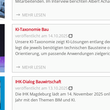
Mitarbeitenden. Im Interview berichten Albert Ac
und Lila Rossi, Computational Design Lead und Hea
ihre mehrjährige Erfahrung mit Künstlicher Intellig
MEHR LESEN
KI-Taxonomie Bau
14.10.2025
Unsere KI-Taxonomie zeigt KI-Lösungen entlang d
legt die jeweils benötigten technischen Bausteine 
Orientierung, um passende Anwendungen zielgericht
einzuführen.
MEHR LESEN
IHK-Dialog Bauwirtschaft
13.10.2025
Die IHK Magdeburg lädt am 14. November 2025 onli
Jahr mit den Themen BIM und KI.