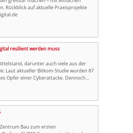
en greifbar machen – mit einfachen
en. Rückblick auf aktuelle Praxisprojekte
gital.de
ital resilient werden muss
telstand, darunter auch viele aus der
le: Laut aktueller Bitkom-Studie wurden 87
es Opfer einer Cyberattacke. Dennoch
herheit, da sie hohe Kosten verursachen
n gefährliches Kalkül, denn die Schäden
die Hunderttausende gehen. IT-
 Ohne tiefgreifendes Umdenken und
5
Branche anfällig für Hacker.
l Zentrum Bau zum ersten