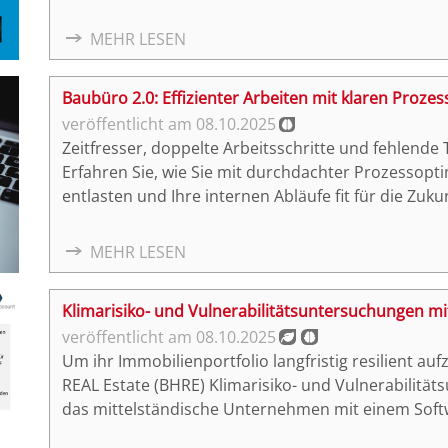
MEHR LESEN
Baubüro 2.0: Effizienter Arbeiten mit klaren Proze
08.10.2025
Zeitfresser, doppelte Arbeitsschritte und fehlende
Erfahren Sie, wie Sie mit durchdachter Prozessopt
entlasten und Ihre internen Abläufe fit für die Zu
exakt auf die Herausforderungen von Baubetrieben
unserem kostenfreien Online-InfoVortrag am 22. O
MEHR LESEN
Klimarisiko- und Vulnerabilitätsuntersuchungen mit
08.10.2025
Um ihr Immobilienportfolio langfristig resilient au
REAL Estate (BHRE) Klimarisiko- und Vulnerabilitä
das mittelständische Unternehmen mit einem Soft
klimabedingter Risiken für Gebäude. Wir sprachen