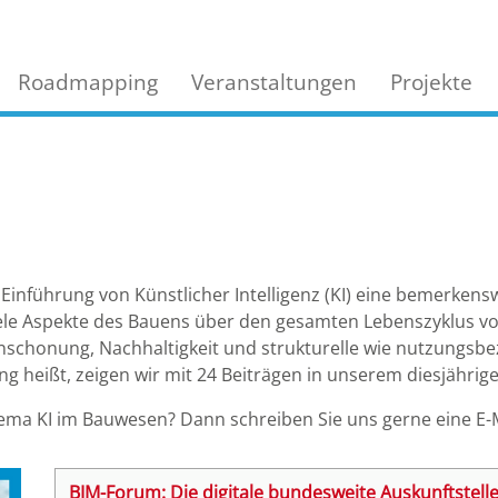
Roadmapping
Veranstaltungen
Projekte
inführung von Künstlicher Intelligenz (KI) eine bemerkensw
iele Aspekte des Bauens über den gesamten Lebenszyklus vo
chonung, Nachhaltigkeit und strukturelle wie nutzungsbezog
g heißt, zeigen wir mit 24 Beiträgen in unserem diesjährig
a KI im Bauwesen? Dann schreiben Sie uns gerne eine E-M
BIM-Forum: Die digitale bundesweite Auskunftstel