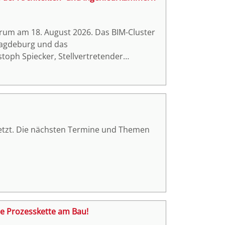
Magdeburg und das
toph Spiecker, Stellvertretender
rer der Ingenieurekammer-Bau Nordrhein-
setzt. Die nächsten Termine und Themen
ale Prozesskette am Bau!