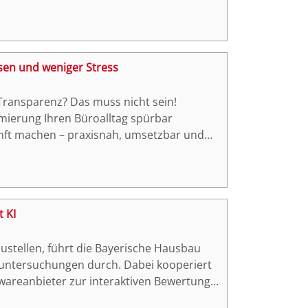
ssen und weniger Stress
 Transparenz? Das muss nicht sein!
imierung Ihren Büroalltag spürbar
kunft machen – praxisnah, umsetzbar und
 zugeschnitten. Mehr dazu erfahren Sie in
ktober 2025!
 KI
fzustellen, führt die Bayerische Hausbau
tsuntersuchungen durch. Dabei kooperiert
wareanbieter zur interaktiven Bewertung
 mit Astrid Kammel, Assetmanagerin ESG