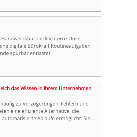
und CEO des Softwareanbieters
on in Richtung Nachhaltigkeit.
im Handwerksbüro erleichtern? Unser
eine digitale Bürokraft Routineaufgaben
de spürbar entlastet.
lgreich das Wissen in Ihrem Unternehmen
 häufig zu Verzögerungen, Fehlern und
n eine effiziente Alternative, die
automatisierte Abläufe ermöglicht. Sie
ehende Systeme integrieren. Unternehmen,
ten Prozessen, höherer Projektqualität und