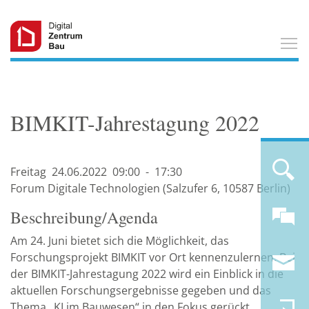
T
BIMKIT-Jahrestagung 2022
Freitag
24.06.
2022
09:00
-
17:30
Forum Digitale Technologien (Salzufer 6, 10587 Berlin)
Beschreibung/Agenda
Am 24. Juni bietet sich die Möglichkeit, das
Forschungsprojekt BIMKIT vor Ort kennenzulernen. Bei
der BIMKIT-Jahrestagung 2022 wird ein Einblick in die
aktuellen Forschungsergebnisse gegeben und das
Thema „
KI
im Bauwesen“ in den Fokus gerückt.