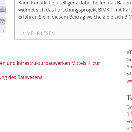
Kann Künstliche Intelligenz dabei helfen das Baue
widmet sich das Forschungsprojekt BIMKIT mit Par
Erfahren Sie in diesem Beitrag welche Ziele sich B
gearbeitet wird.
MEHR LESEN
eT
Ge
n und Infrastrukturbauwerken Mittels KI zur
Am
51
erung des Bauwesens
ww
T
Do
BI
Fr
BI