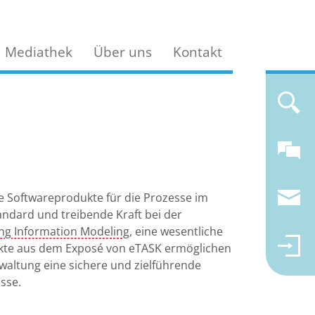
Mediathek
Über uns
Kontakt
te Softwareprodukte für die Prozesse im
andard und treibende Kraft bei der
ing Information Modeling
, eine wesentliche
ukte aus dem Exposé von eTASK ermöglichen
waltung eine sichere und zielführende
esse.