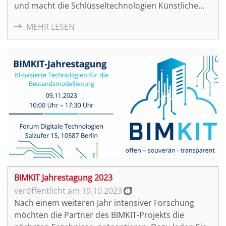
und macht die Schlüsseltechnologien Künstliche
Intelligenz (KI) und Cloud-Computing auf Basis von
MEHR LESEN
Gaia-X anwendbar.
BIMKIT Jahrestagung 2023
19.10.2023
Nach einem weiteren Jahr intensiver Forschung
möchten die Partner des BIMKIT-Projekts die