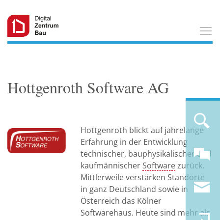
T
Hottgenroth Software AG
Hottgenroth blickt auf jahrelange
Erfahrung in der Entwicklung
technischer, bauphysikalischer und
kaufmännischer
Software
zurück.
Mittlerweile verstärken Standorte
in ganz Deutschland sowie in
Österreich das Kölner
Softwarehaus. Heute sind mehr als