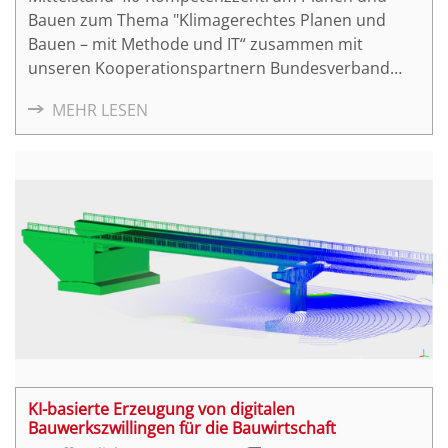
Bauen zum Thema "Klimagerechtes Planen und
Bauen – mit Methode und IT“ zusammen mit
unseren Kooperationspartnern Bundesverband
Bausoftware e.V. (BVBS) und Bund der Deutschen
MEHR LESEN
Baumeister e.V. (BDB) statt.
KI-basierte Erzeugung von digitalen
Bauwerkszwillingen für die Bauwirtschaft