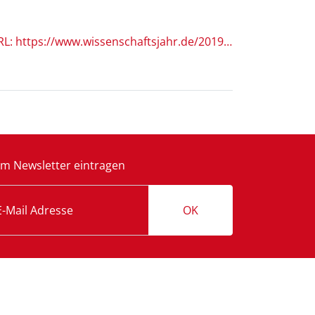
Wissenschaftsjahr (2019): Beschreibungen des Begriffes: Roboter/Robotik. URL: https://www.wissenschaftsjahr.de/2019/uebergreifende-informationen/glossar/detail/index7a08.html?tx_dpnglossary_glossarydetail%5bterm%5d=37&tx_dpnglossary_glossarydetail%5bactio
m Newsletter eintragen
OK