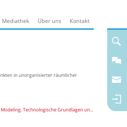
Mediathek
Über uns
Kontakt
kten in unorganisierter räumlicher
Borrmann, A., König, M., Koch, C., Beetz, J. (Hrsg.) (2021). Building Information Modeling. Technologische Grundlagen und industrielle Praxis. URL: https://link.springer.com/book/10.1007/978-3-658-33361-4