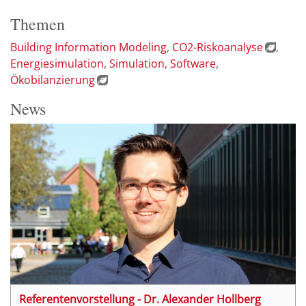
Themen
Building Information Modeling
CO2-Riskoanalyse
Energiesimulation
Simulation
Software
Ökobilanzierung
News
Referentenvorstellung - Dr. Alexander Hollberg