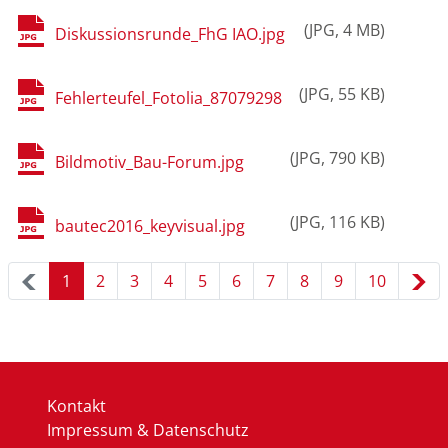
JPG
4 MB
Diskussionsrunde_FhG IAO.jpg
JPG
55 KB
Fehlerteufel_Fotolia_87079298
JPG
790 KB
Bildmotiv_Bau-Forum.jpg
JPG
116 KB
bautec2016_keyvisual.jpg
1
2
3
4
5
6
7
8
9
10
Kontakt
Impressum & Datenschutz