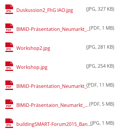
JPG
327 KB
Duskussion2_FhG IAO.jpg
PDF
1 MB
BIMiD-Präsentation_Neumarkt_Gantner:Rohbau.pdf
JPG
281 KB
Workshop2.jpg
JPG
254 KB
Workshop.jpg
PDF
11 MB
BIMiD-Präsentation_Neumarkt_Haag:Vermessung.pdf
PDF
5 MB
BIMiD-Präsentaion_Neumarkt_Burkert:Braunschweig.pdf
JPG
1 MB
buildingSMART-Forum2015_Banner-Detail Kopie.jpg