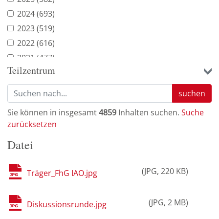
2024
(693)
2023
(519)
2022
(616)
2021
(477)
Teilzentrum
2020
(529)
2019
(307)
suchen
2018
(179)
Sie können in insgesamt
4859
Inhalten suchen.
Suche
2017
(69)
zurücksetzen
2016
(253)
Datei
2015
(331)
2014
(279)
JPG
220 KB
Träger_FhG IAO.jpg
JPG
2 MB
Diskussionsrunde.jpg