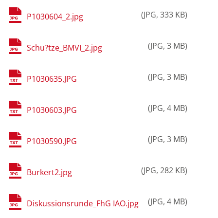
JPG
333 KB
P1030604_2.jpg
JPG
3 MB
Schu?tze_BMVI_2.jpg
JPG
3 MB
P1030635.JPG
JPG
4 MB
P1030603.JPG
JPG
3 MB
P1030590.JPG
JPG
282 KB
Burkert2.jpg
JPG
4 MB
Diskussionsrunde_FhG IAO.jpg