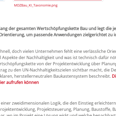
MDZBau_KI_Taxonomie.png
lang der gesamten Wertschöpfungskette Bau und legt die je
Orientierung, um passende Anwendungen zielgerichtet zu ide
hnell, doch vielen Unternehmen fehlt eine verlässliche Or
ll Aspekte der Nachhaltigkeit und was ist technisch dafür 
ertschöpfungskette von der Projektentwicklung über Planu
trag zu den UN-Nachhaltigkeitszielen sichtbar macht, die De
 klaren, herstellerneutralen Baukastensystem beschreibt.
Di
hier aufrufen können
iner zweidimensionalen Logik, die den Einstieg erleichtern 
ojektentwicklung, Projektsteuerung, Planung, Baustoffe,
bar, wo im Projekt eine Lösung wirkt und welche benachbar