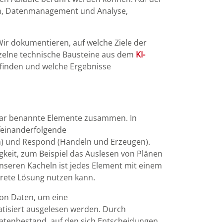
hen, Datenmanagement und Analyse,
ir dokumentieren, auf welche Ziele der
nzelne technische Bausteine aus dem
KI-
tfinden und welche Ergebnisse
e klar benannte Elemente zusammen. In
feinanderfolgende
en) und Respond (Handeln und Erzeugen).
gkeit, zum Beispiel das Auslesen von Plänen
nseren Kacheln ist jedes Element mit einem
krete Lösung nutzen kann.
von Daten, um eine
atisiert ausgelesen werden. Durch
 Datenbestand, auf den sich Entscheidungen