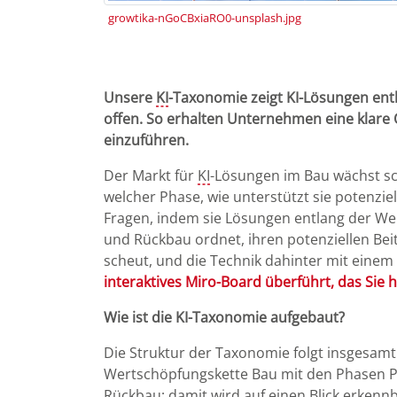
growtika-nGoCBxiaRO0-unsplash.jpg
Unsere
KI
-Taxonomie zeigt KI-Lösungen ent
offen. So erhalten Unternehmen eine klare 
einzuführen.
Der Markt für
KI
-Lösungen im Bau wächst sc
welcher Phase, wie unterstützt sie potenzie
Fragen, indem sie Lösungen entlang der W
und Rückbau ordnet, ihren potenziellen Bei
scheut, und die Technik dahinter mit einem
interaktives Miro-Board überführt, das Sie 
Wie ist die KI-Taxonomie aufgebaut?
Die Struktur der Taxonomie folgt insgesamt e
Wertschöpfungskette Bau mit den Phasen Pr
Rückbau; damit wird auf einen Blick erkenn