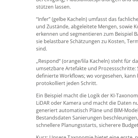
stützen lassen.
“Infer” (gelbe Kacheln) umfasst das fachlic
und Zustände, abgeleitete Mengen, sowie Ko
erkennen und segmentieren zum Beispiel Ba
sie belastbare Schätzungen zu Kosten, Term
sind.
„Respond“ (orange/lila Kacheln) steht für 
umsetzbare Artefakte und Prozessschritte: 
definierte Workflows; wo vorgesehen, kann 
protokolliert jeden Schritt.
Ein Beispiel macht die Logik der KI-Taxonom
LiDAR oder Kamera und macht die Daten nutz
generiert automatisch Pläne und BIM-Modelle
Bestandsdaten Sanierungen beschleunigen,
schnellere Planungsstarts, sicherere Budge
Kurz: Unsere Taxonomie bietet eine erste,