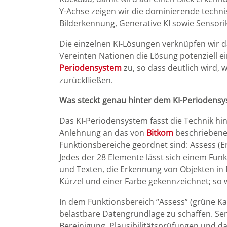
Y-Achse zeigen wir die dominierende techn
Bilderkennung, Generative KI sowie Senso
Die einzelnen KI-Lösungen verknüpfen wir d
Vereinten Nationen die Lösung potenziell 
Periodensystem
zu, so dass deutlich wird,
zurückfließen.
Was steckt genau hinter dem KI-Periodens
Das KI-Periodensystem fasst die Technik hin
Anlehnung an das von
Bitkom
beschriebene 
Funktionsbereiche geordnet sind: Assess (
Jedes der 28 Elemente lässt sich einem Fun
und Texten, die Erkennung von Objekten in 
Kürzel und einer Farbe gekennzeichnet; so
In dem Funktionsbereich “Assess” (grüne K
belastbare Datengrundlage zu schaffen. Sen
Bereinigung, Plausibilitätsprüfungen und d