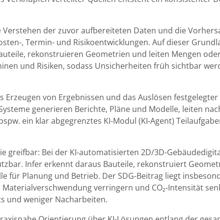
he Verstehen der zuvor aufbereiteten Daten und die Vorhers
sten-, Termin- und Risikoentwicklungen. Auf dieser Grundl
uteile, rekonstruieren Geometrien und leiten Mengen oder
inen und Risiken, sodass Unsicherheiten früh sichtbar wer
das Erzeugen von Ergebnissen und das Auslösen festgelegte
Systeme generieren Berichte, Pläne und Modelle, leiten na
bspw. ein klar abgegrenztes KI-Modul (KI-Agent) Teilaufga
ie greifbar: Bei der KI-automatisierten 2D/3D-Gebäudedigit
bar. Infer erkennt daraus Bauteile, rekonstruiert Geometr
 für Planung und Betrieb. Der SDG-Beitrag liegt insbesonde
 Materialverschwendung verringern und CO₂-Intensität se
ts und weniger Nacharbeiten.
 praxisnahe Orientierung über KI-Lösungen entlang der ges