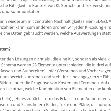
ische Fähigkeit im Kontext von KI: Sprach- und Textverste
rik und Kommunikation.
ann wiederum mit zentralen Nachhaltigkeitszielen (SDGs). W
einzahlen kann. Zum anderen ordnen wir jeder KI-Lösung ei
 welche Daten gebraucht werden, welche Auswertungen stat
ystem?
ter den Lösungen nicht als „die eine KI“, sondern als viel
Schema werden 28 Elemente unterschieden, die in drei au
Erfassen und Aufbereiten), Infer (Verstehen und Vorhersag
ktionsbereich zuordnen und steht für eine abgegrenzte Fähi
Bildern, oder die Prognose von Kosten und Terminen. Auf u
 wird sichtbar, welche Kombination von Elementen eine kon
acheln) geht es zunächst um das Erfassen und Aufbereiten 
soren und Scans liefern Bilder, Texte und Pläne, die autom
as Verknüpfen verteilter Quellen entsteht ein konsistenter