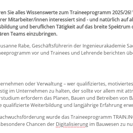
en Sie alles Wissenswerte zum Traineeprogramm 2025/26! Wi
er Mitarbeiter/innen interessiert sind - und natürlich auf 
usbildung und beruflichen Tätigkeit auf das breite Spektru
inären Teams einzubringen.
k. Susanne Rabe, Geschäftsführerin der Ingenieurakademie 
neeprogramm vor und Trainees und Lehrende berichten üb
rnehmen oder Verwaltung – wer qualifiziertes, motiviertes 
tig im Unternehmen zu halten, der sollte vor allem mit at
tudium erfordern das Planen, Bauen und Betreiben von Bau
e qualifizierte Weiterbildung und langjährige Erfahrung er
d Nachwuchsförderung wurde das Traineeprogramm TRAIN.I
insbesondere Chancen der
Digitalisierung
im Bauwesen zu nu