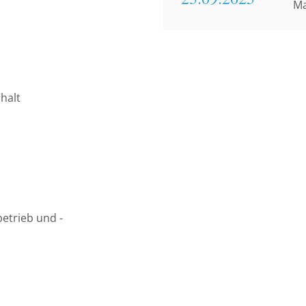
Ma
halt
betrieb und -