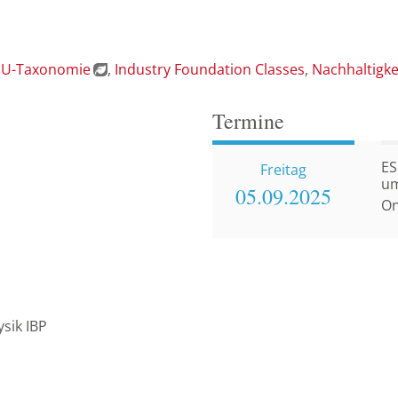
EU-Taxonomie
Industry Foundation Classes
Nachhaltigke
Termine
ES
Freitag
um
05.09.
2025
On
ysik IBP