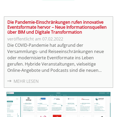
Die Pandemie-Einschränkungen rufen innovative
Eventsformate hervor – Neue Informationsquellen
über BIM und Digitale Transformation
07.02.2022
Die COVID-Pandemie hat aufgrund der
Versammlungs- und Reiseeinschränkungen neue
oder modernisierte Eventformate ins Leben
gerufen. Hybride Veranstaltungen, vielseitige
Online-Angebote und Podcasts sind die neuen
Medien, welche immer mehr Anwendung beim
MEHR LESEN
Thema BIM und Digitalisierung der Baubranche
finden.