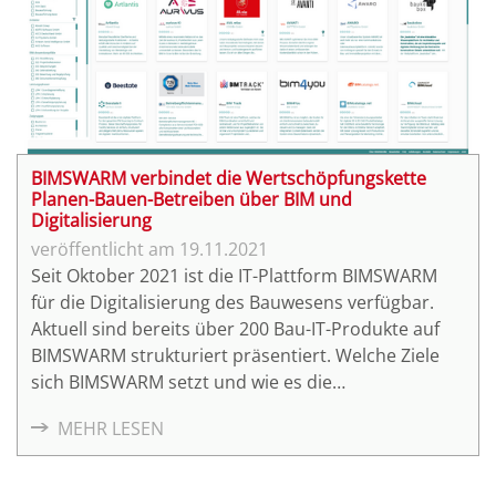
BIMSWARM verbindet die Wertschöpfungskette
Planen-Bauen-Betreiben über BIM und
Digitalisierung
19.11.2021
Seit Oktober 2021 ist die IT-Plattform BIMSWARM
für die Digitalisierung des Bauwesens verfügbar.
Aktuell sind bereits über 200 Bau-IT-Produkte auf
BIMSWARM strukturiert präsentiert. Welche Ziele
sich BIMSWARM setzt und wie es die
Marktteilnehmer schon jetzt und auch langfristig
MEHR LESEN
unterstützen kann, erfahren Sie im nachfolgenden
Beitrag.