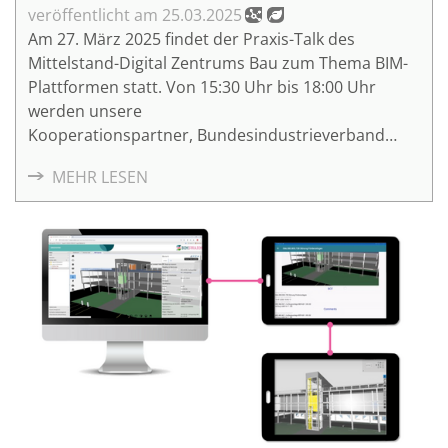
25.03.2025
Am 27. März 2025 findet der Praxis-Talk des
Mittelstand-Digital Zentrums Bau zum Thema BIM-
Plattformen statt. Von 15:30 Uhr bis 18:00 Uhr
werden unsere
Kooperationspartner, Bundesindustrieverband
Technische Gebäudeausrüstung e. V.
MEHR LESEN
(BTGA), Bundesverband der Deutschen
Heizungsindustrie e. V. (BDH), CAFM RING e.
V., Deutsches Institut für Normung e.V. (DIN) sowie
die Initiative BIM Deutschland, dem Marktplatz
BIMSWARM und dem DBD-BIM Portal von Dr.
Schiller & Partner GmbH zum Thema sprechen.