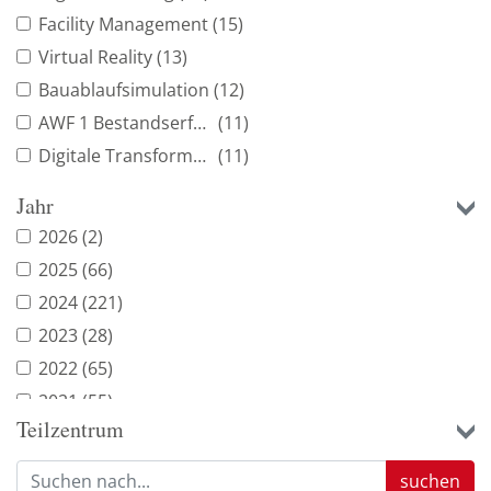
Facility Management
(15)
Virtual Reality
(13)
Bauablaufsimulation
(12)
AWF 1 Bestandserfassung
(11)
Digitale Transformation
(11)
Auftraggeber Informationsanforderung
(10)
Jahr
Open BIM
(9)
2026
(2)
Digitales Raumbuch
(9)
2025
(66)
BIM-Management
(8)
2024
(221)
BIM2FM-Strategie
(8)
2023
(28)
Industry Foundation Classes
(8)
2022
(65)
Projektmanagement
(8)
2021
(55)
BIM-fähige Software
(7)
Teilzentrum
2020
(109)
Computer Aided Facility Management
(7)
2019
(42)
suchen
Geodaten
(7)