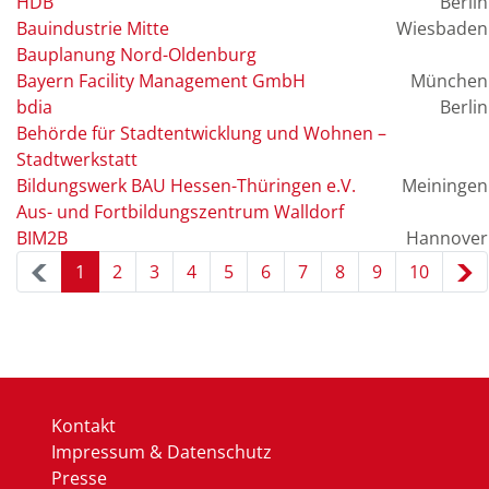
HDB
Berlin
Bauindustrie Mitte
Exchange Requirements
(4)
Wiesbaden
Bauplanung Nord-Oldenburg
Kollisionsprüfung
(4)
Bayern Facility Management GmbH
München
Mengenermittlung
(4)
bdia
Berlin
Geographische Informationssysteme
(4)
Behörde für Stadtentwicklung und Wohnen –
Stadtwerkstatt
Smart Building
(4)
Bildungswerk BAU Hessen-Thüringen e.V.
Meiningen
3D-Druck
(4)
Aus- und Fortbildungszentrum Walldorf
Automatisierte Systeme
(4)
BIM2B
Hannover
5D-Modell
(3)
1
2
3
4
5
6
7
8
9
10
BIM-Koordinator
(3)
Leistungsverzeichnis
(3)
Kollaborationsplattform
(3)
AWF 19 Bauwerksdokumentation
(3)
AWF 20 Nutzung für Betrieb und Erhaltung
(3)
Kontakt
Impressum & Datenschutz
Kostencontrolling
(3)
Presse
Datenbank
(3)