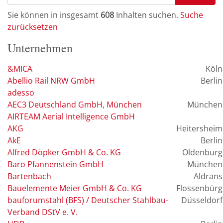
2018
(10)
Fachmodell
(6)
Sie können in insgesamt
608
Inhalten suchen.
Suche
2014
(9)
zurücksetzen
Simulation
(6)
BIM-Anwendungsfall
(6)
Unternehmen
Punktwolke
(6)
&MICA
Köln
3D-Punktwolke
(5)
Abellio Rail NRW GmbH
Berlin
As-built-Model
(5)
adesso
Bauwerksmodell
(5)
AEC3 Deutschland GmbH, München
München
AIRTEAM Aerial Intelligence GmbH
BIM-Gesamtkoordinator
(5)
AKG
Heitersheim
Qualitätssicherung
(5)
AkE
Berlin
AWF 3 Visualisierungen
(5)
Alfred Döpker GmbH & Co. KG
Oldenburg
AWF 15 Baufortschrittskontrolle
(5)
Baro Pfannenstein GmbH
München
Bartenbach
Digitale Bürgerbeteiligung
(5)
Aldrans
Bauelemente Meier GmbH & Co. KG
Flossenbürg
Computer Aided Design
(5)
bauforumstahl (BFS) / Deutscher Stahlbau-
Düsseldorf
Nachhaltigkeitsziele
(5)
Verband DStV e. V.
BIM-Strategie
(4)