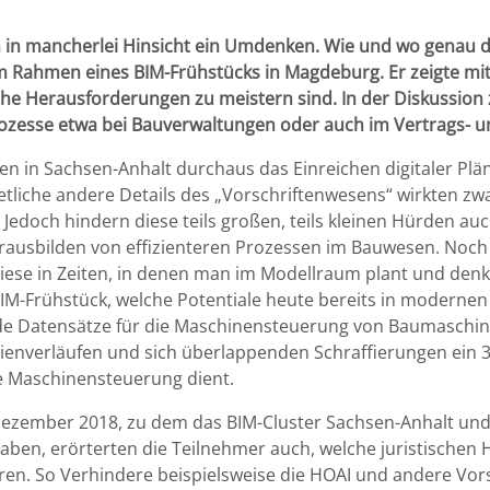
in mancherlei Hinsicht ein Umdenken. Wie und wo genau die
Rahmen eines BIM-Frühstücks in Magdeburg. Er zeigte mit B
he Herausforderungen zu meistern sind. In der Diskussio
 Prozesse etwa bei Bauverwaltungen oder auch im Vertrags-
en in Sachsen-Anhalt durchaus das Einreichen digitaler Plä
etliche andere Details des „Vorschriftenwesens“ wirkten zw
 Jedoch hindern diese teils großen, teils kleinen Hürden 
usbilden von effizienteren Prozessen im Bauwesen. Noch 
iese in Zeiten, in denen man im Modellraum plant und denke
M-Frühstück, welche Potentiale heute bereits in modernen d
 Datensätze für die Maschinensteuerung von Baumaschinen 
inienverläufen und sich überlappenden Schraffierungen ein
ie Maschinensteuerung dient.
ezember 2018, zu dem das BIM-Cluster Sachsen-Anhalt un
ben, erörterten die Teilnehmer auch, welche juristischen
n. So Verhindere beispielsweise die HOAI und andere Vorsc