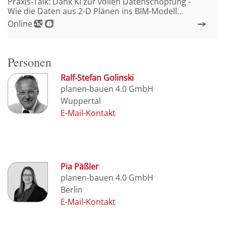
Praxis-Talk: Dank KI zur vollen Datenschöpfung -
Wie die Daten aus 2-D Plänen ins BIM-Modell
kommen und auch das TGA-Management
Online
profitiert
Personen
Ralf-Stefan Golinski
planen-bauen 4.0 GmbH
Wuppertal
Pia Päßler
planen-bauen 4.0 GmbH
Berlin