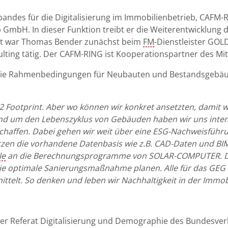
andes für die Digitalisierung im Immobilienbetrieb, CAFM-RI
 GmbH. In dieser Funktion treibt er die Weiterentwicklung 
it war Thomas Bender zunächst beim
FM
-Dienstleister GO
lting tätig. Der CAFM-RING ist Kooperationspartner des Mit
die Rahmenbedingungen für Neubauten und Bestandsgebäuden
 Footprint. Aber wo können wir konkret ansetzten, damit wi
rund um den Lebenszyklus von Gebäuden haben wir uns inte
eschaffen. Dabei gehen wir weit über eine ESG-Nachweisfüh
tzen die vorhandene Datenbasis wie z.B. CAD-Daten und BIM
le
an die Berechnungsprogramme von SOLAR-COMPUTER. Dam
die optimale Sanierungsmaßnahme planen. Alle für das GEG 
telt. So denken und leben wir Nachhaltigkeit in der Immobi
eiter Referat Digitalisierung und Demographie des Bundes