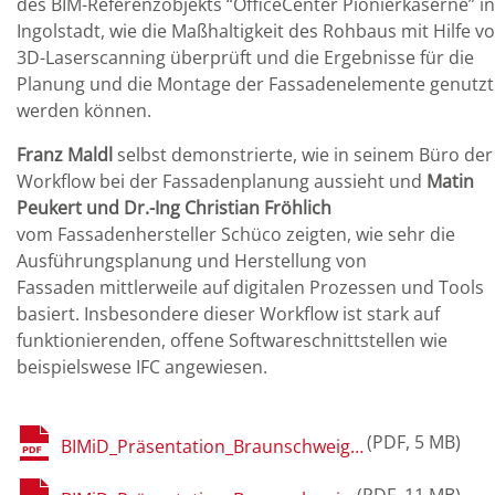
des BIM-Referenzobjekts “OfficeCenter Pionierkaserne” in
Ingolstadt, wie die Maßhaltigkeit des Rohbaus mit Hilfe v
3D-Laserscanning überprüft und die Ergebnisse für die
Planung und die Montage der Fassadenelemente genutzt
werden können.
Franz Maldl
selbst demonstrierte, wie in seinem Büro der
Workflow bei der Fassadenplanung aussieht und
Matin
Peukert und Dr.-Ing Christian Fröhlich
vom Fassadenhersteller Schüco zeigten, wie sehr die
Ausführungsplanung und Herstellung von
Fassaden mittlerweile auf digitalen Prozessen und Tools
basiert. Insbesondere dieser Workflow ist stark auf
funktionierenden, offene Softwareschnittstellen wie
beispielswese IFC angewiesen.
PDF
5 MB
BIMiD_Präsentation_Braunschweig_Krapf_Fassadenplanung.pdf
PDF
11 MB