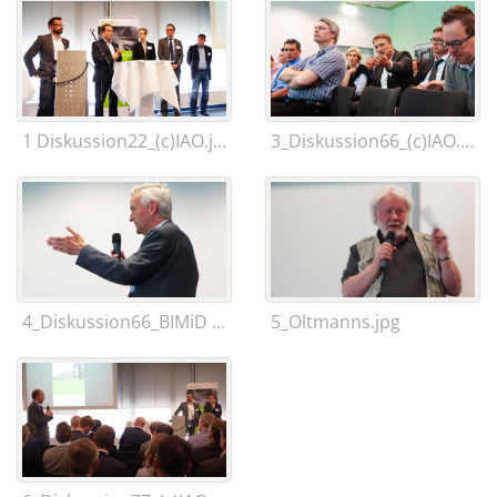
1 Diskussion22_(c)IAO.jpg
3_Diskussion66_(c)IAO.jpg
4_Diskussion66_BIMiD Symposium.jpg
5_Oltmanns.jpg