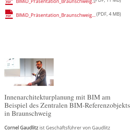
BIMiD_Präsentation_Braunschweig_Madl_Fassadenplanung.pdf
PDF
4 MB
BIMiD_Präsentation_Braunschweig_Peukert_Fröhlich_Fassadenplanung.pdf
Innenarchitekturplanung mit BIM am
Beispiel des Zentralen BIM-Referenzobjekts
in Braunschweig
Cornel Gaudlitz
ist Geschäftsführer von Gaudlitz