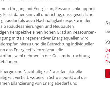
samen Umgang mit Energie an, Ressourcenknappheit
s ist daher sinnvoll und richtig, dass gesetzliche
iebedarf als auch Nachhaltigkeitsaspekte in den
S
dies Gebäudesanierungen und Neubauten
be
stigen Perspektive einen hohen Grad an Ressourcen-
rgung mittels regenerativer Energiequellen wird
Z
onspfad hierzu und die Betrachtung individueller
nn das Energieeffizienzniveau, die
De
ustoffauswahl nehmen in der Gesamtbetrachtung
(D
Gebäuden.
Fr
 Energie und Nachhaltigkeit“ werden aktuelle
igkeit vertieft, wobei ein Schwerpunkt auf der
samen Bilanzierung von Energiebedarf und