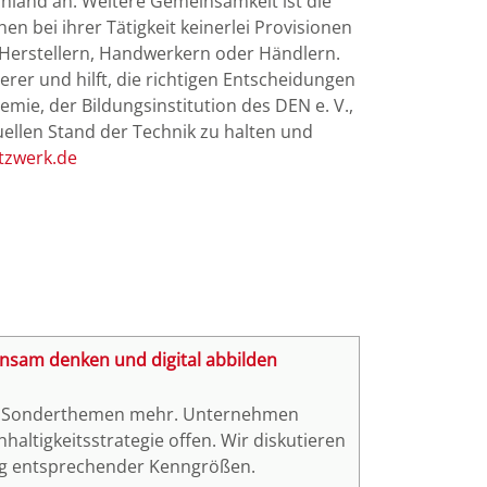
hland an. Weitere Gemeinsamkeit ist die
en bei ihrer Tätigkeit keinerlei Provisionen
erstellern, Handwerkern oder Händlern.
er und hilft, die richtigen Entscheidungen
emie, der Bildungsinstitution des DEN e. V.,
tuellen Stand der Technik zu halten und
tzwerk.de
insam denken und digital abbilden
ine Sonderthemen mehr. Unternehmen
altigkeitsstrategie offen. Wir diskutieren
ng entsprechender Kenngrößen.