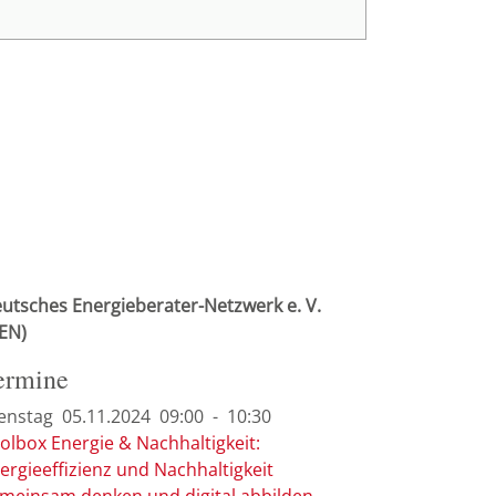
nsam mit unseren Kooperationspartnern
rspektiven mit der digitalen
utsches Energieberater-Netzwerk e. V.
EN)
ermine
enstag
05.11.
2024
09:00
-
10:30
olbox Energie & Nachhaltigkeit:
ergieeffizienz und Nachhaltigkeit