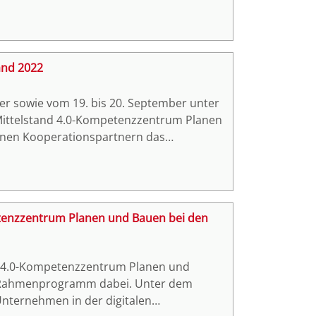
and 2022
r sowie vom 19. bis 20. September unter
s Mittelstand 4.0-Kompetenzzentrum Planen
seinen Kooperationspartnern das
eiträge der BTD 2022 inkl. der
gen haben wir als interaktive Broschüre
etenzzentrum Planen und Bauen bei den
nd 4.0-Kompetenzzentrum Planen und
 Rahmenprogramm dabei. Unter dem
Unternehmen in der digitalen