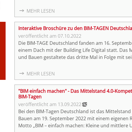
MEHR LESEN
Interaktive Broschüre zu den BIM-TAGEN Deutschl
07.10.2022
Die BIM-TAGE Deutschland fanden am 16. Septembe
einem Dach mit der Building Life Digital statt. Da
und Bauen gestaltete das dritte Mal in Folge mit 
Programm der Stage 2 am 19. September 2022. Die B
Präsentationen und Links zu den Videoaufzeichnun
MEHR LESEN
aufbereitet.
"BIM einfach machen" - Das Mittelstand 4.0-Komp
BIM-Tagen
13.09.2022
Bei den BIM-Tagen Deutschland ist das Mittelsta
Bauen am 19. September 2022 mit einem eigenen
Motto „BIM – einfach machen: Kleine und mittlere 