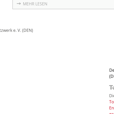
Wertschöpfungskette Bau” informieren wir gemei
MEHR LESEN
über aktuelle Lösungen, Herausforderungen und Pe
Arbeitsmethode BIM.
zwerk e. V. (DEN)
De
(D
T
Di
To
En