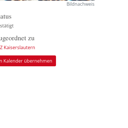
Bildnachweis
tatus
stätigt
ugeordnet zu
Z Kaiserslautern
In Kalender übernehmen