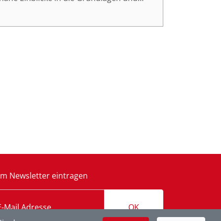
atz von Künstlicher Intelligenz bietet.
 Betrieb effizient gestalten können, und
ert erfassen und KI-Technologien zur
m Newsletter eintragen
OK