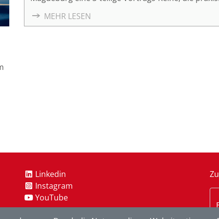
Umsetzung von Wissensmanagement bis hin zum Eins
MEHR LESEN
Wir zeigen Ihnen, wie Sie den Wissensfluss in Ihrem
wie Sie mit kostenfreier Software Wissen strukturi
Prozessoptimierung nutzen können.
m
Linkedin
Zu
Instagram
YouTube