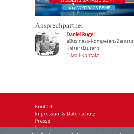
Ansprechpartner
Daniel Rugel
eBusiness-KompetenzZentru
Kaiserslautern
Kontakt
Impressum & Datenschutz
Presse
Login