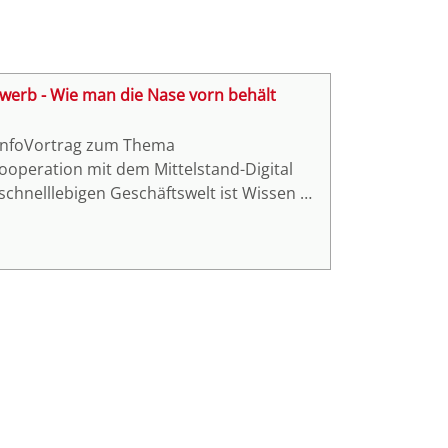
ewerb - Wie man die Nase vorn behält
e-InfoVortrag zum Thema
ooperation mit dem Mittelstand-Digital
chnelllebigen Geschäftswelt ist Wissen zu
en geworden. Doch wie wird dieses Wissen
istige Wettbewerbsfähigkeit und
 sich der essentiellen Rolle des
htet die Chancen sowie