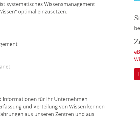
ei ist systematisches Wissensmanagement
Wissen“ optimal einzusetzen.
S
be
Z
agement
eB
Wi
ranet
d Informationen für Ihr Unternehmen
r Erfassung und Verteilung von Wissen kennen
rfahrungen aus unseren Zentren und aus