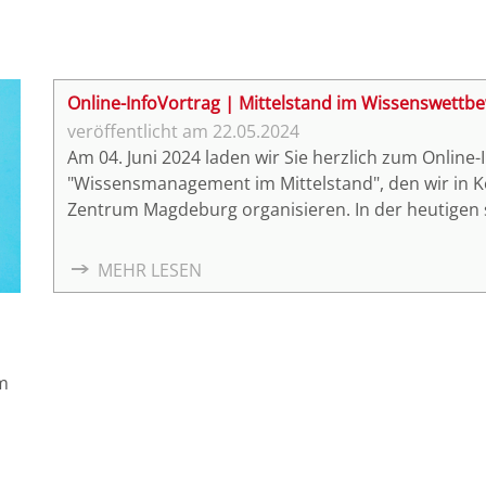
Online-InfoVortrag | Mittelstand im Wissenswettb
22.05.2024
Am 04. Juni 2024 laden wir Sie herzlich zum Onlin
"Wissensmanagement im Mittelstand", den wir in K
Zentrum Magdeburg organisieren. In der heutigen s
einer der wertvollsten Ressourcen für Unternehm
verwaltet, genutzt und weiterentwickelt, um langfr
MEHR LESEN
Innovation zu gewährleisten? Dieser Beitrag widmet
Wissensmanagements für Unternehmen und beleuc
Herausforderungen auf diesem Gebiet
m