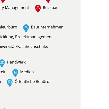
lity Management
Rückbau
nieurbüro
Bauunternehmen
wicklung, Projektmanagement
niversität/Fachhochschule,
Handwerk
rein
Medien
n
Öffentliche Behörde