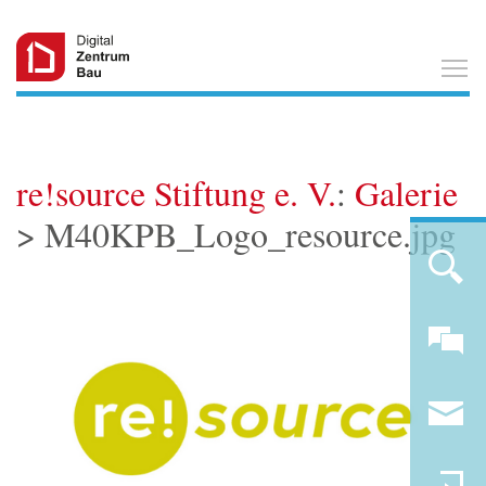
T
re!source Stiftung e. V.
:
Galerie
> M40KPB_Logo_resource.jpg