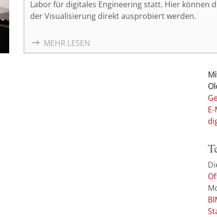
Labor für digitales Engineering statt. Hier können
der Visualisierung direkt ausprobiert werden.
MEHR LESEN
Mi
Ol
Ge
E-
di
T
Di
Of
M
BI
St