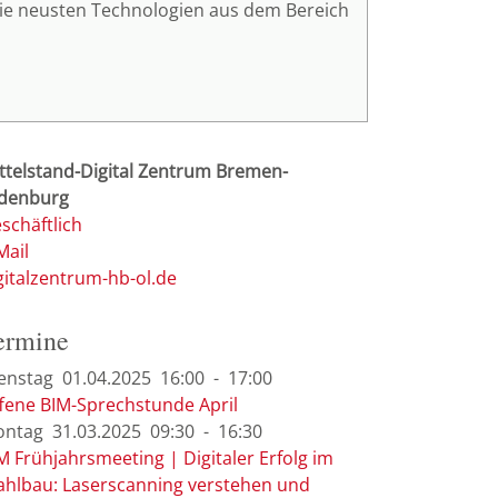
 die neusten Technologien aus dem Bereich
ttelstand-Digital Zentrum Bremen-
denburg
schäftlich
Mail
gitalzentrum-hb-ol.de
ermine
enstag
01.04.
2025
16:00
-
17:00
fene BIM-Sprechstunde April
ontag
31.03.
2025
09:30
-
16:30
M Frühjahrsmeeting | Digitaler Erfolg im
ahlbau: Laserscanning verstehen und