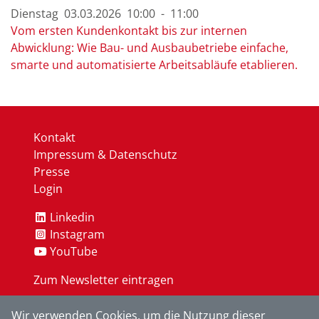
Dienstag
03.03.
2026
10:00
-
11:00
Vom ersten Kundenkontakt bis zur internen
Abwicklung: Wie Bau- und Ausbaubetriebe einfache,
smarte und automatisierte Arbeitsabläufe etablieren.
Kontakt
Impressum & Datenschutz
Presse
Login
Linkedin
Instagram
YouTube
Zum Newsletter eintragen
Wir verwenden Cookies, um die Nutzung dieser