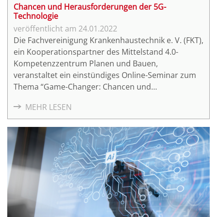
Chancen und Herausforderungen der 5G-
Technologie
24.01.2022
Die Fachvereinigung Krankenhaustechnik e. V. (FKT),
ein Kooperationspartner des Mittelstand 4.0-
Kompetenzzentrum Planen und Bauen,
veranstaltet ein einstündiges Online-Seminar zum
Thema “Game-Changer: Chancen und
Herausforderungen der 5G-Technologie” am
MEHR LESEN
25.01.2022 von 16:30 Uhr - 17:30 Uhr.