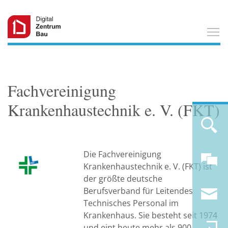
T
Fachvereinigung
Krankenhaustechnik e. V. (FKT)
Die Fachvereinigung
Krankenhaustechnik e. V. (FKT) ist
der größte deutsche
Berufsverband für Leitendes
Technisches Personal im
Krankenhaus. Sie besteht seit 1974
und eint heute mehr als 900