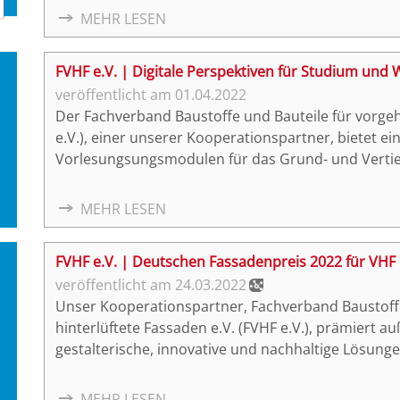
sowie Verankerungs-, Verbindungs- und Befestigu
MEHR LESEN
Hinterlüftete Fassaden (VHF) mit Sitz in Berlin.
FVHF e.V. | Digitale Perspektiven für Studium und 
01.04.2022
Der Fachverband Baustoffe und Bauteile für vorgeh
e.V.), einer unserer Kooperationspartner, bietet e
Vorlesungsungsmodulen für das Grund- und Verti
zusammenfassenden Kurzfilmen für das Selbststu
MEHR LESEN
FVHF e.V. | Deutschen Fassadenpreis 2022 für VHF
24.03.2022
Unser Kooperationspartner, Fachverband Baustoffe
hinterlüftete Fassaden e.V. (FVHF e.V.), prämiert außergewöhnliche Architekturfassaden, die
gestalterische, innovative und nachhaltige Lösung
Bis zum 20. Mai 2022 können sich Architekten und 
bewerben.
MEHR LESEN