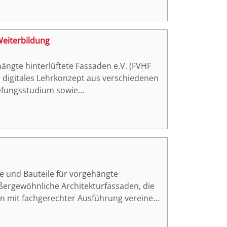
ngselementen für Vorgehängte
Weiterbildung
ängte hinterlüftete Fassaden e.V. (FVHF
in digitales Lehrkonzept aus verschiedenen
efungsstudium sowie
dium an.
 und Bauteile für vorgehängte
en mit fachgerechter Ausführung vereinen.
ihre Bauherren für den Architekturpreis