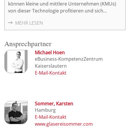
können kleine und mittlere Unternehmen (KMUs)
von dieser Technologie profitieren und sich
zukunftssicher aufstellen? In unserem Online-
MEHR LESEN
InfoVortrag am 08. Oktober erfahren Sie, wie Sie Ihr
Unternehmen fit für KI machen und die Potenziale
dieser Technologie voll ausschöpfen können. Seien
Ansprechpartner
Sie dabei und lernen Sie, wie Sie durch KI-Readiness
Ihre Effizienz steigern und sich einen
Michael Hoen
eBusiness-KompetenzZentrum
Wettbewerbsvorteil sichern können!
Kaiserslautern
Sommer, Karsten
Hamburg
www.glasereisommer.com