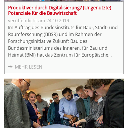
Produktiver durch Digitalisierung? (Ungenutzte)
Potenziale für die Bauwirtschaft
24.10.2019
Im Auftrag des Bundesinstituts für Bau-, Stadt- und
Raumforschung (BBSR) und im Rahmen der
Forschungsinitiative Zukunft Bau des
Bundesministeriums des Inneren, für Bau und
Heimat (BMI) hat das Zentrum für Europäische
Wirtschaftsforschung (ZEW) in einer umfangreichen
MEHR LESEN
Studie den gegenwärtigen Stand der Digitalisierung
der deutschen Bauwirtschaft untersucht und
Fragen zu Potenzialen durch Digitalisierung gestellt.
Die Ergebnisse präsentieren wir gemeinsam mit
dem BBSR und dem ZEW am 2. Dezember 2019 im
Fraunhofer-Forum in Berlin.