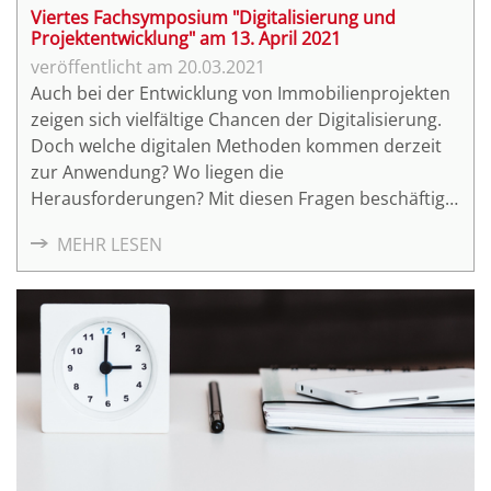
Viertes Fachsymposium "Digitalisierung und
Projektentwicklung" am 13. April 2021
20.03.2021
Auch bei der Entwicklung von Immobilienprojekten
zeigen sich vielfältige Chancen der Digitalisierung.
Doch welche digitalen Methoden kommen derzeit
zur Anwendung? Wo liegen die
Herausforderungen? Mit diesen Fragen beschäftigt
sich das vierte Online-Fachsymposium
MEHR LESEN
"Digitalisierung und Projektentwicklung" am
Dienstag, den 13. April 2021.