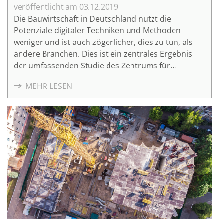
03.12.2019
Die Bauwirtschaft in Deutschland nutzt die
Potenziale digitaler Techniken und Methoden
weniger und ist auch zögerlicher, dies zu tun, als
andere Branchen. Dies ist ein zentrales Ergebnis
der umfassenden Studie des Zentrums für
Europäische Wirtschaftsforschung (ZEW), die in
MEHR LESEN
Berlin im Rahmen einer gemeinsamen
Veranstaltung mit dem Mittelstand 4.0-
Kompetenzzentrum Planen und Bauen, dem ZEW
und dem Bundesinstitut für Bau-, Stadt- und
Raumforschung (BBSR) vorgestellt wurde. Das BBSR
hatte die Studie mit dem Titel "Beitrag der
Digitalisierung zur Produktivität in der Baubranche"
im Rahmen der Forschungsinitiative Zukunft Bau
beauftragt.