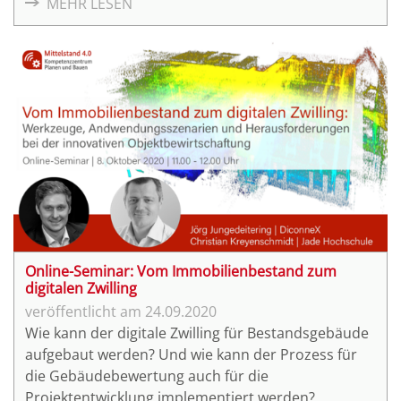
MEHR LESEN
Mehr als 50 TeilnehmerInnen folgten dem Online-
Seminar und konnten sich in der abschließenden
Fragerunde interaktiv mit den Referenten
austauschen.
Online-Seminar: Vom Immobilienbestand zum
digitalen Zwilling
24.09.2020
Wie kann der digitale Zwilling für Bestandsgebäude
aufgebaut werden? Und wie kann der Prozess für
die Gebäudebewertung auch für die
Projektentwicklung implementiert werden?