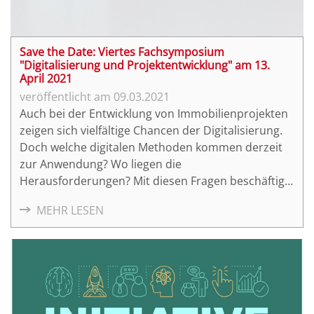
Save the Date: Viertes Fachsymposium
"Digitalisierung und Projektentwicklung" am 13.
April 2021
09.03.2021
Auch bei der Entwicklung von Immobilienprojekten
zeigen sich vielfältige Chancen der Digitalisierung.
Doch welche digitalen Methoden kommen derzeit
zur Anwendung? Wo liegen die
Herausforderungen? Mit diesen Fragen beschäftigt
sich das vierte Online-Fachsymposium
MEHR LESEN
"Digitalisierung und Projektentwicklung" am 13.
April 2021.