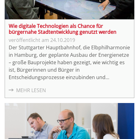
Wie digitale Technologien als Chance für
bürgernahe Stadtentwicklung genutzt werden
24.10.2019
Der Stuttgarter Hauptbahnhof, die Elbphilharmonie
in Hamburg, der geplante Ausbau der Energienetze
– große Bauprojekte haben gezeigt, wie wichtig es
ist, Bürgerinnen und Bürger in
Entscheidungsprozesse einzubinden und
Möglichkeiten der Beteiligung zu schaffen. Digitale
MEHR LESEN
Anwendungen können helfen, auch Nicht-Experten
umfassend zu informieren und deren Bedürfnisse
im Planungsprozess zu berücksichtigen. Die Stadt
Hamburg beschreitet mit dem Tool DIPAS neue
Wege.