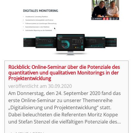
verhelfen. Ministerien auf Bundes- und
Länderebene unterstützen aktiv die Digitalisierung
des Bauwesens. Der vorliegende Beitrag zeichnet
den gegenwärtigen Stand der Initiativen und
bestehenden Regulationen nach.
Rückblick: Online-Seminar über die Potenziale des
quantitativen und qualitativen Monitorings in der
Projektentwicklung
30.09.2020
Am Donnerstag, den 24. September 2020 fand das
erste Online-Seminar zu unserer Themenreihe
„Digitalisierung und Projektentwicklung“ statt.
Dabei beleuchteten die Referenten Moritz Koppe
und Stefan Stenzel die vielfältigen Potenziale des
digitalen Monitorings in der Projektentwicklung.