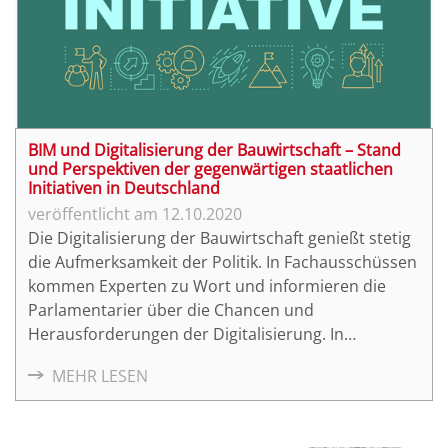
BIM und Digitalisierung der Bauwirtschaft – Stand
und Perspektiven der gegenwärtigen staatlichen
Initiativen in Deutschland
12.10.2020
Die Digitalisierung der Bauwirtschaft genießt stetig
die Aufmerksamkeit der Politik. In Fachausschüssen
kommen Experten zu Wort und informieren die
Parlamentarier über die Chancen und
Herausforderungen der Digitalisierung. In
parlamentarischen Debatten werden Argumente
MEHR LESEN
ausgetauscht, Anträge gestellt und
Gesetzesinitiativen auf den Weg gebracht, um der
Digitalisierung des Bauwesens zum Durchbruch zu