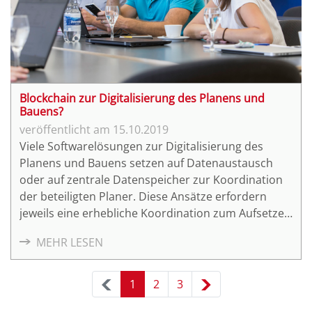
Blockchain zur Digitalisierung des Planens und
Bauens?
15.10.2019
Viele Softwarelösungen zur Digitalisierung des
Planens und Bauens setzen auf Datenaustausch
oder auf zentrale Datenspeicher zur Koordination
der beteiligten Planer. Diese Ansätze erfordern
jeweils eine erhebliche Koordination zum Aufsetzen
eines neuen Planungsprojekts. Mit der Blockchain-
MEHR LESEN
Technologien sind alternative Ansätze denkbar, die
mit klassischen Ansätzen kaum realisierbar sind. Im
Rahmen eines Auftakt-Workshops möchten wir die
1
2
3
Potentiale diskutieren.