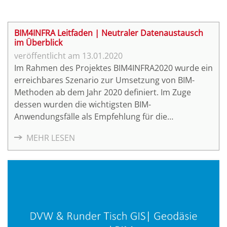
BIM4INFRA Leitfaden | Neutraler Datenaustausch
im Überblick
13.01.2020
Im Rahmen des Projektes BIM4INFRA2020 wurde ein
erreichbares Szenario zur Umsetzung von BIM-
Methoden ab dem Jahr 2020 definiert. Im Zuge
dessen wurden die wichtigsten BIM-
Anwendungsfälle als Empfehlung für die
standardisierte Anwendung von BIM allgemein
MEHR LESEN
beschrieben. Teil 8 "Neutraler Datenaustausch im
Überblick" umfasst BIM4INFRA2020
Handreichungen und Leitfäden.