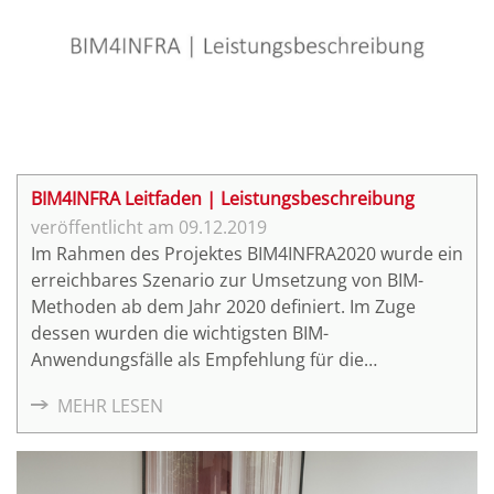
BIM4INFRA Leitfaden | Leistungsbeschreibung
09.12.2019
Im Rahmen des Projektes BIM4INFRA2020 wurde ein
erreichbares Szenario zur Umsetzung von BIM-
Methoden ab dem Jahr 2020 definiert. Im Zuge
dessen wurden die wichtigsten BIM-
Anwendungsfälle als Empfehlung für die
standardisierte Anwendung von BIM allgemein
MEHR LESEN
beschrieben. Teil 4 "Leitfaden zur
Leistungsbeschreibung" umfasst BIM4INFRA2020
Handreichungen und Leitfäden.