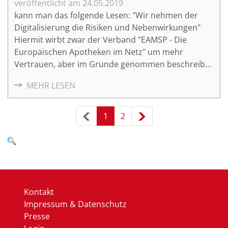
24.05.2019
kann man das folgende Lesen: "Wir nehmen der
Digitalisierung die Risiken und Nebenwirkungen"
Hiermit wirbt zwar der Verband "EAMSP - Die
Europäischen Apotheken im Netz" um mehr
Vertrauen, aber im Grunde genommen beschreibt
es auch das, was sich das Mittelstand 4.0-
MEHR LESEN
Kompetenzzentrum Planen und Bauen auf die
Fahnen geschrieben hat und was es
deutschlandweit mit den Aspekten "Informieren -
1
2
Lernen/Qualifizieren - Ausprobieren/Entwickeln -
Umsetzen" erreichen möchte.
Kontakt
Impressum & Datenschutz
Presse