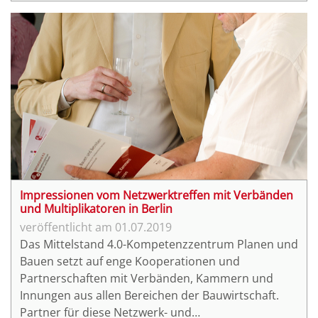
mit dem Aufbau und Betrieb des Nationalen BIM-
Kompetenzzentrums des Bundes beauftragt. Die so
entstehenden Nähe der zwei Kompetenzzentren
zueinander gilt es nun zum Vorteil beider zu nutzen
und die Digitalisierungsentwicklungen im Bauwesen
- insbesondere im mittelständischen Umfeld -
durch entstehende Synergieeffekte zu
unterstützen.
Impressionen vom Netzwerktreffen mit Verbänden
und Multiplikatoren in Berlin
01.07.2019
Das Mittelstand 4.0-Kompetenzzentrum Planen und
Bauen setzt auf enge Kooperationen und
Partnerschaften mit Verbänden, Kammern und
Innungen aus allen Bereichen der Bauwirtschaft.
Partner für diese Netzwerk- und