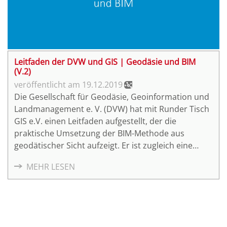
Leitfaden der DVW und GIS | Geodäsie und BIM
(V.2)
19.12.2019
Die Gesellschaft für Geodäsie, Geoinformation und
Landmanagement e. V. (DVW) hat mit Runder Tisch
GIS e.V. einen Leitfaden aufgestellt, der die
praktische Umsetzung der BIM-Methode aus
geodätischer Sicht aufzeigt. Er ist zugleich eine
kompakte Informationsquelle und
MEHR LESEN
Nachschlagewerk, er zeigt Praxisbeispiele auf und
gibt Handlungsempfehlungen. Insgesamt bietet er
eine vielfältige Sicht auf den sich dynamisch
entwickelnden Markt.