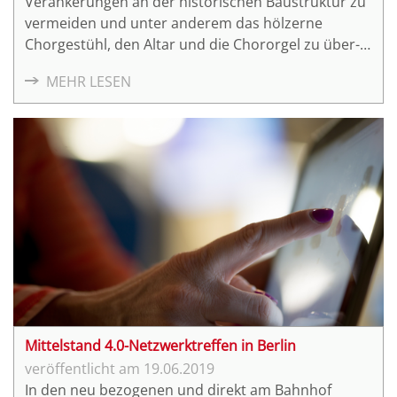
Verankerungen an der historischen Baustruktur zu
vermeiden und unter anderem das hölzerne
Chorgestühl, den Altar und die Chororgel zu über-
und zu umbauen. Bestandspläne waren aber nicht
MEHR LESEN
vorhanden und so wurde der Baubestand via
Laserscanner erfasst und in ein digitales
Bauwerksmodell überführt. Ganz ähnlich also wie
bei ...
Mittelstand 4.0-Netzwerktreffen in Berlin
19.06.2019
In den neu bezogenen und direkt am Bahnhof