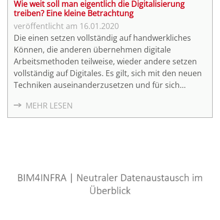
Wie weit soll man eigentlich die Digitalisierung
treiben? Eine kleine Betrachtung
16.01.2020
Die einen setzen vollständig auf handwerkliches
Können, die anderen übernehmen digitale
Arbeitsmethoden teilweise, wieder andere setzen
vollständig auf Digitales. Es gilt, sich mit den neuen
Techniken auseinanderzusetzen und für sich
herauszufinden, ob diese einem einen Mehrwert in
MEHR LESEN
Genauigkeit, Zeit- und Kostenaufwand bringen
können. In dieser kurzen Abhandlung werden vier
verschiedene Ansätze in unterschiedlichen
Digitalisierungsgraden im Steinmetzhandwerk
aufgezeigt.