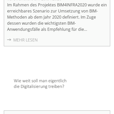
Im Rahmen des Projektes BIM4INFRA2020 wurde ein
erreichbares Szenario zur Umsetzung von BIM-
Methoden ab dem Jahr 2020 definiert. Im Zuge
dessen wurden die wichtigsten BIM-
Anwendungsfälle als Empfehlung für die
standardisierte Anwendung von BIM allgemein
MEHR LESEN
beschrieben. Teil 9 "Datenaustausch mit Industry
Foundation Classes" umfasst BIM4INFRA2020
Handreichungen und Leitfäden.