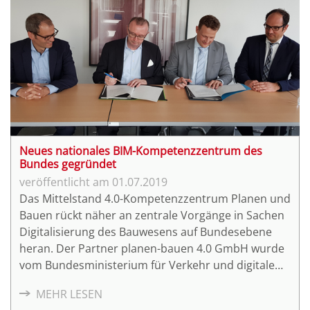
Neues nationales BIM-Kompetenzzentrum des
Bundes gegründet
01.07.2019
Das Mittelstand 4.0-Kompetenzzentrum Planen und
Bauen rückt näher an zentrale Vorgänge in Sachen
Digitalisierung des Bauwesens auf Bundesebene
heran. Der Partner planen-bauen 4.0 GmbH wurde
vom Bundesministerium für Verkehr und digitale
Infrastruktur als Initiator und dem
MEHR LESEN
Bundesministerium des Innern, für Bau und Heimat