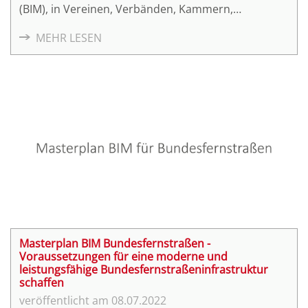
(BIM), in Vereinen, Verbänden, Kammern,
Stiftungen und Organisationen voran. Unsere
MEHR LESEN
Kooperationspartner haben zu BIM in den
vergangenen Jahren Handreichungen, Leitfäden,
Positionen und weitere Dokumente veröffentlicht.
Eine Auswahl kostenfrei verfügbarer
Veröffentlichungen zum Thema BIM unserer
Partner sind in Form einer Interaktiven Broschüre
aufbereitet worden.
Masterplan BIM Bundesfernstraßen -
Voraussetzungen für eine moderne und
leistungsfähige Bundesfernstraßeninfrastruktur
schaffen
08.07.2022