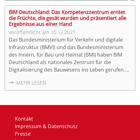
BIM Deutschland: Das Kompetenzzentrum erntet
die Früchte, die gesät wurden und präsentiert alle
Ergebnisse aus einer Hand
10.12.2021
Das Bundesministerium für Verkehr und digitale
Infrastruktur (BMVI) und das Bundesministerium
des Innern, für Bau und Heimat (BMI) haben BIM
Deutschland als nationales Zentrum für die
Digitalisierung des Bauwesens ins Leben gerufen.
Es ist die zentrale öffentliche Anlaufstelle des
MEHR LESEN
Bundes für Informationen und Aktivitäten rund um
Building Information Modeling (BIM).
Kontakt
Impressum & Datenschutz
Presse