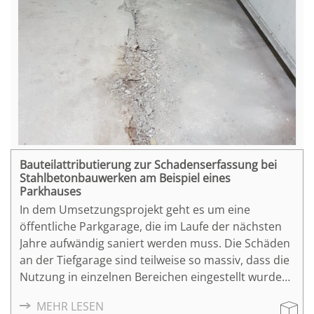
Bauteilattributierung zur Schadenserfassung bei
Stahlbetonbauwerken am Beispiel eines
Parkhauses
In dem Umsetzungsprojekt geht es um eine
öffentliche Parkgarage, die im Laufe der nächsten
Jahre aufwändig saniert werden muss. Die Schäden
an der Tiefgarage sind teilweise so massiv, dass die
Nutzung in einzelnen Bereichen eingestellt wurde
und die Tragstruktur temporär mit Drehstützen
MEHR LESEN
verstärkt werden musste. Baumängel und Schäden