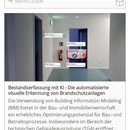
MEHR LESEN
Tragwerksmodell modelliert und attributisiert
werden konnte.
Bestandserfassung mit KI - Die automatisierte
visuelle Erkennung von Brandschutzanlagen
Die Verwendung von Building Information Modeling
(BIM) bietet in der Bau- und Immobilienwirtschaft
ein erhebliches Optimierungspotenzial für Bau- und
Betriebsprozesse. Insbesondere im Bereich der
technischen Gebäudeausrüstung (TGA) eröffnet