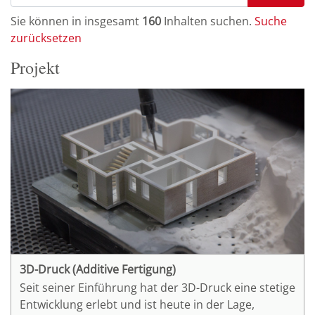
2015
(2)
Fachmodell
(7)
Sie können in insgesamt
160
Inhalten suchen.
Suche
zurücksetzen
Computer Aided Facility Management
(7)
AWF 6 Fortschrittskontrolle der Planung
(7)
Projekt
Digitaler Zwilling
(7)
Common Data Environment
(7)
Datenbank
(7)
Bauwerksmodell
(6)
Facility Management
(6)
BIM Collaboration Format
(5)
BIM-Anwendungsfall
(5)
AWF 17 Abrechnung von Bauleistungen
(5)
AWF 18 Mängelmanagement
(5)
3D-Druck (Additive Fertigung)
Punktwolke
(5)
Seit seiner Einführung hat der 3D-Druck eine stetige
4D-Modell
(4)
Entwicklung erlebt und ist heute in der Lage,
Bauablaufsimulation
(4)