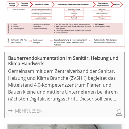
Erfahrungen im BiB mit BIM sammeln. Der
Geschäftsführer Matthias Haber ist überzeugt, dass
die Anforderungen, die heute und in Zukunft an BiB
gestellt werden, nur noch mit der BIM-Methode zu
handhaben sind.
Bauherrendokumentation im Sanitär, Heizung und
Klima Handwerk
Gemeinsam mit dem Zentralverband der Sanitär,
Heizung und Klima Branche (ZVSHK) begleitet das
Mittelstand 4.0-Kompetenzzentrum Planen und
Bauen kleine und mittlere Unternehmen bei ihrem
nächsten Digitalisierungsschritt. Dieser soll eine
durchgehende digitale Bauherrendokumentation
MEHR LESEN
umfassen. Was das bedeutet und wie wir vorgehen,
erfahren Sie hier.