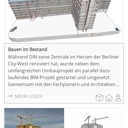
Bauen im Bestand
Während DIN seine Zentrale im Herzen der Berliner
City-West renoviert hat, wurde neben dem
umfangreichen Umbauprojekt ein parallel dazu
laufendes BIM-Projekt gestartet und umgesetzt.
Gemeinsam mit den Fachplanern und Architekten
wurde ein BIM-Modell erstellt, welches nach
MEHR LESEN
Fertigstellung der Kernsanierung und des Umbaus
für die Gebäudebewirtschaftung, also das Facility
Management (FM), genutzt wird. Die Voraussetzung
seitens des Auftraggebers DIN war es, ein Open BIM
Projekt umzusetzen, damit die bereits im Projekt