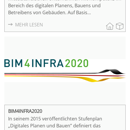
Bereich des digitalen Planens, Bauens und
Betreibens von Gebäuden. Auf Basis
interdisziplinärer Zusammenarbeit und anhand
MEHR LESEN
konkreter Anwendungsfälle erproben, optimieren
und prüfen die BIM2FM Collaboration Group -
Partner neue digitale Werkzeuge, innovative
Methoden und Prozessketten für die Digitalisierung
von Gebäuden und die Nutzung eines digitalen
Zwillings über den gesamten Lebenszyklus der
Immobilie von der Planung bis zum Betrieb.
BIM4INFRA2020
In seinem 2015 veröffentlichten Stufenplan
„Digitales Planen und Bauen” definiert das