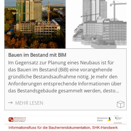
beteiligten Fachplaner und Architekten in ihrer
aktuellen Planungssoftware arbeiten konnten. Die
beteiligten Akteure hatten zum Zeitpunkt der
Beauftragung mit dem BIM-Projekt keinerlei BIM-
Erfahrung.
Bauen im Bestand mit BIM
Im Gegensatz zur Planung eines Neubaus ist für
das Bauen im Bestand (BiB) eine vorangehende
gründliche Bestandsaufnahme nötig. Je mehr den
Anforderungen entsprechende Informationen über
das Bestandsgebäude gesammelt werden, desto
hochwertiger ist die Planung der Maßnahme. Dabei
MEHR LESEN
bietet BIM als Planungsmethode vielseitige
Verbesserungen für interne Prozesse,
Umsetzungs-, Kosten- und Terminsicherheit. Das
Architekturbüro Hild und K konnte langjährige