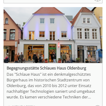
im Sockel, im Sohlbereich an Stützen und Wänden
von Tiefgaragen dieser Art sind keine Seltenheit,
weshalb dieses Umsetzungsprojekt einen
beispielhaften Charakter hat.
Begegnungsstätte Schlaues Haus Oldenburg
Das "Schlaue Haus" ist ein denkmalgeschütztes
Bürgerhaus im historischen Stadtzentrum von
Oldenburg, das von 2010 bis 2012 unter Einsatz
nachhaltiger Technologien saniert und umgebaut
wurde. Es kamen verschiedene Techniken der
Bestandserfassung zum Einsatz, so dass das