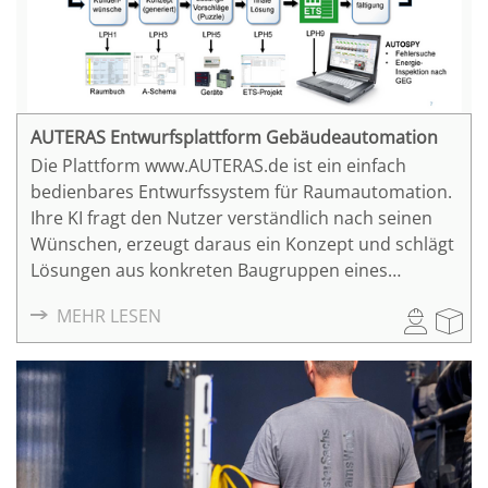
AUTERAS Entwurfsplattform Gebäudeautomation
Die Plattform www.AUTERAS.de ist ein einfach
bedienbares Entwurfssystem für Raumautomation.
Ihre KI fragt den Nutzer verständlich nach seinen
Wünschen, erzeugt daraus ein Konzept und schlägt
Lösungen aus konkreten Baugruppen eines
Katalogs und ihrer Vernetzung vor. Diese werden
MEHR LESEN
auf der Baustelle sofort durch Download in das
Bauwerk umgesetzt, was ca. 90% Entwurfskosten
spart. Da sie auch die erreichbare
Energieeffizienzklasse nach ISO 52120
(Automatisierungsgrad nach DIN V 18599)
berechnet, hilft diese Assistenzplattform auch bei
der Erfüllung des Gebäudeenergiegesetzes. Die