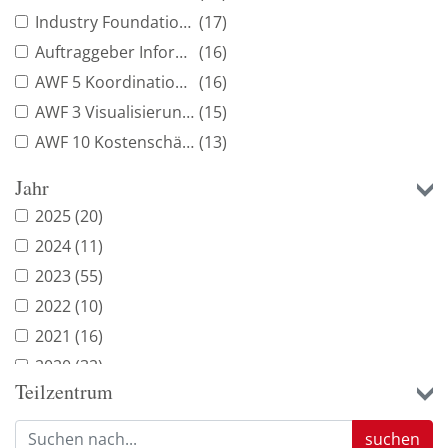
Industry Foundation Classes
(17)
Auftraggeber Informationsanforderung
(16)
AWF 5 Koordination der Fachgewerke
(16)
AWF 3 Visualisierungen
(15)
AWF 10 Kostenschätzung und Kostenberechnung
(13)
AWF 15 Baufortschrittskontrolle
(10)
Jahr
AWF 2 Planungsvariantenuntersuchung
(9)
2025
(20)
AWF 7 Erstellung von Entwurfs- und Genehmigungsplänen
(9)
2024
(11)
AWF 20 Nutzung für Betrieb und Erhaltung
(9)
2023
(55)
Virtual Reality
(9)
2022
(10)
As-built-Model
(8)
2021
(16)
Open BIM
(8)
2020
(32)
AWF 9 Planungsfreigabe
(8)
Teilzentrum
2019
(7)
AWF 14 Erstellung von Ausführungsplänen
(8)
2018
(7)
suchen
AWF 19 Bauwerksdokumentation
(8)