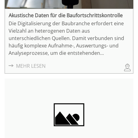
Akustische Daten für die Baufortschrittskontrolle
Die Digitalisierung der Baubranche erfordert eine
Vielzahl an heterogenen Daten aus
unterschiedlichen Quellen. Damit verbunden sind
häufig komplexe Aufnahme-, Auswertungs- und
Analyseprozesse, um die entstehenden
Informationen effektiv für die jeweiligen
MEHR LESEN
Anwendungsfälle verfügbar zu machen. Der Ansatz
einer akustischen digitalen Baufortschrittskontrolle,
welche das Monitoring von Arbeitsvorgängen, das
Tracking von Werkzeugen bzw. Baumaterialien auf
der Baustelle unabhängig von Wetter und
Blickwinkel, sowie mit geringem Datenaufwand,
automatisiert, kann sehr zur digitalen Optimierung
einer Vielzahl von Prozessen beitragen.