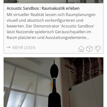
Acoustic Sandbox : Raumakustik erleben
Mit virtueller Realität lassen sich Raumplanungen
visuell und akustisch vorkonfigurieren und
bewerten. Der Demonstrator 'Acoustic Sandbox'
lässt Nutzende spielerisch Geräuschquellen im
Raum platzieren und Ausstattungselemente
editieren. Die Raumwirkung und der Effekt
MEHR LESEN
akustischer Ausstattung wird durch den
Demonstrator erlebbar.