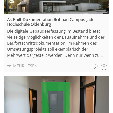
As-Built-Dokumentation Rohbau Campus Jade
Hochschule Oldenburg
Die digitale Gebäudeerfassung im Bestand bietet
vielseitige Möglichkeiten der Bauaufnahme und der
Baufortschrittsdokumentation. Im Rahmen des
Umsetzungsprojekts soll exemplarisch der
Mehrwert dargestellt werden. Denn nur wenn zu
Beginn des Planungsprozesses die Grundlagen
MEHR LESEN
erfasst sind, lässt sich der Grad an
"Unvorhergesehenem" minimieren, um so Zeit und
Kosten zu sparen.