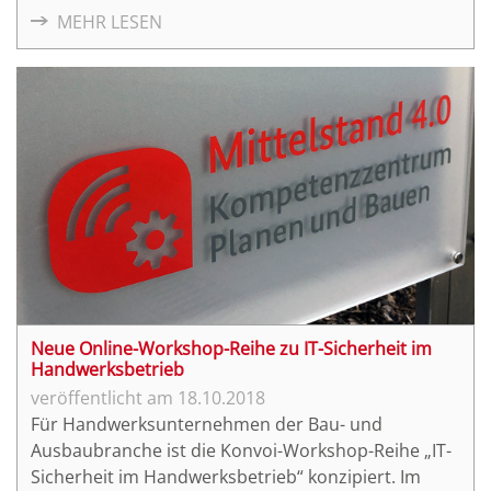
stand neben einem Kennenlernen der Teilnehmer
MEHR LESEN
und einer Vorstellung des Kompetenzzentrums vor
allem die Auswertung des von den Betrieben vorab
per Fragebogen übermittelten Handlungsbedarfs.
Neue Online-Workshop-Reihe zu IT-Sicherheit im
Handwerksbetrieb
18.10.2018
Für Handwerksunternehmen der Bau- und
Ausbaubranche ist die Konvoi-Workshop-Reihe „IT-
Sicherheit im Handwerksbetrieb“ konzipiert. Im