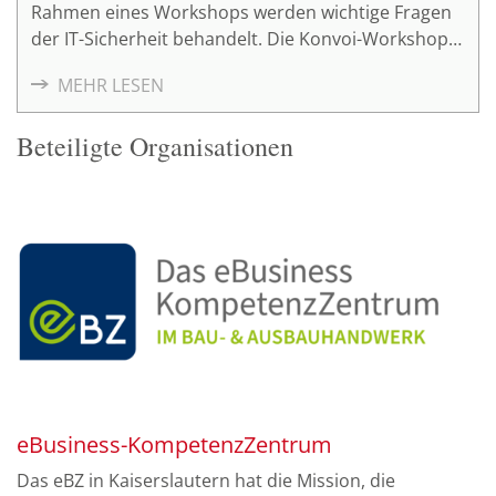
Rahmen eines Workshops werden wichtige Fragen
der IT-Sicherheit behandelt. Die Konvoi-Workshop-
Reihe findet im Rahmen des Mittelstand 4.0-
MEHR LESEN
Kompetenzzentrums Planen und Bauen statt und
ist für die Teilnehmer kostenlos. Leiter der Konvoi-
Beteiligte Organisationen
Workshop-Reihe ist Michael Weller, Rechtsanwalt
und Senior Berater IT-Compliance beim eBusiness-
KompetenzZentrum Planen und Bauen.
eBusiness-KompetenzZentrum
Das eBZ in Kaiserslautern hat die Mission, die