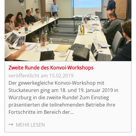
Zweite Runde des Konvoi-Workshops
15.02.2019
Der gewerkegleiche Konvoi-Workshop mit
Stuckateuren ging am 18. und 19. Januar 2019 in
Würzburg in die zweite Runde! Zum Einstieg
präsentierten die teilnehmenden Betriebe ihre
Fortschritte im Bereich der
Baustellendokumentation, welche im Kick-Off
MEHR LESEN
Workshop schwerpunktmäßig behandelt wurde.
Übereinstimmend wurde vom hochgradigen