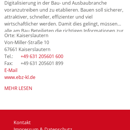
Digitalisierung in der Bau- und Ausbaubranche
voranzutreiben und zu etablieren. Bauen soll sicherer,
attraktiver, schneller, effizienter und viel
wirtschaftlicher werden. Damit dies gelingt, müssen
alle am Bau Beteiligten die richtigen Informationen zur
Kaiserslautern
richtigen Zeit am richtigen Ort haben.Unser Team setzt
Von-Miller-Straße 10
sich aus Handwerkern, Betriebswirten,
67661
Kaiserslautern
Marketingspezialisten, Planern und Technikexperten
+49 631 205601 600
zusammen. Durch die interdisziplinäre
+49 631 205601 899
Zusammenarbeit können wir gemeinsam mit den
E-Mail
Handwerksbetrieben schnell und effektiv deren
www.ebz-kl.de
Digitalisierungsbedürfnisse und -potenziale ermitteln.
Darauf aufbauend planen wir innovative
MEHR LESEN
Digitalisierungsprojekte und setzen diese in den
Betrieben um. Von digitalen Geschäftsprozessen über
IT-Sicherheit bis hin zu Online-Marketing sind wir DER
Ansprechpartner für Digitalisierung im Bau und
Ausbauhandwerk. Darüber hinaus engagiert sich das
Kontakt
eBZ in mehreren Forschungsvorhaben zur
Impressum & Datenschutz