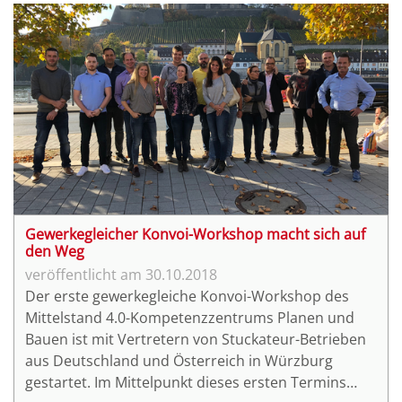
Nutzen der Baustellendokumentation berichtet,
sowohl für den Betrieb selbst als auch für Kunden,
Architekten und Planer.
Gewerkegleicher Konvoi-Workshop macht sich auf
den Weg
30.10.2018
Der erste gewerkegleiche Konvoi-Workshop des
Mittelstand 4.0-Kompetenzzentrums Planen und
Bauen ist mit Vertretern von Stuckateur-Betrieben
aus Deutschland und Österreich in Würzburg
gestartet. Im Mittelpunkt dieses ersten Termins