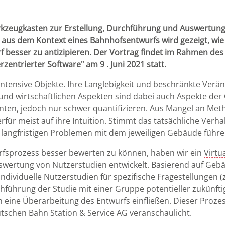
erkzeugkasten zur Erstellung, Durchführung und Auswertun
e aus dem Kontext eines Bahnhofsentwurfs wird gezeigt, w
f besser zu antizipieren. Der Vortrag findet im Rahmen des
entrierter Software" am 9 . Juni 2021 statt.
tensive Objekte. Ihre Langlebigkeit und beschränkte Veränd
und wirtschaftlichen Aspekten sind dabei auch Aspekte de
nten, jedoch nur schwer quantifizieren. Aus Mangel an Me
rfür meist auf ihre Intuition. Stimmt das tatsächliche Verh
u langfristigen Problemen mit dem jeweiligen Gebäude führe
rfsprozess besser bewerten zu können, haben wir ein
Virtua
swertung von Nutzerstudien entwickelt. Basierend auf Ge
dividuelle Nutzerstudien für spezifische Fragestellungen 
chführung der Studie mit einer Gruppe potentieller zukünft
 eine Überarbeitung des Entwurfs einfließen. Dieser Proze
tschen Bahn Station & Service AG veranschaulicht.