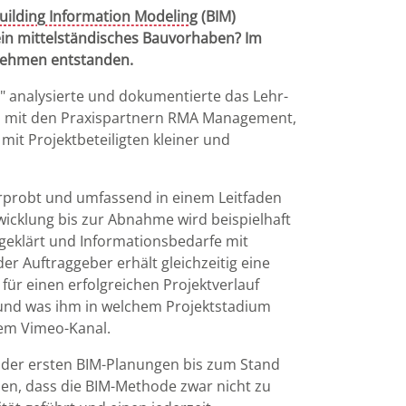
uilding Information Modeling
(BIM)
 ein mittelständisches Bauvorhaben? Im
rnehmen entstanden.
" analysierte und dokumentierte das Lehr-
m mit den Praxispartnern RMA Management,
it Projektbeteiligten kleiner und
rprobt und umfassend in einem Leitfaden
wicklung bis zur Abnahme wird beispielhaft
geklärt und Informationsbedarfe mit
er Auftraggeber erhält gleichzeitig eine
ür einen erfolgreichen Projektverlauf
n und was ihm in welchem Projektstadium
rem Vimeo-Kanal.
 der ersten BIM-Planungen bis zum Stand
en, dass die BIM-Methode zwar nicht zu