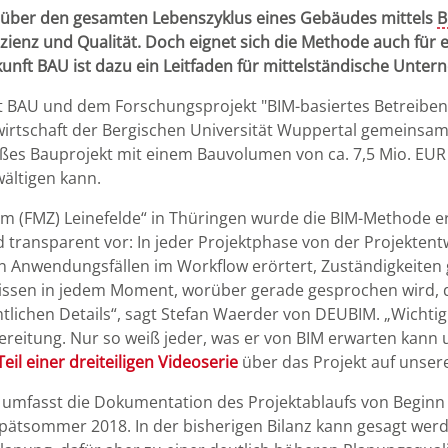
n über den gesamten Lebenszyklus eines Gebäudes mittels
B
fizienz und Qualität. Doch eignet sich die Methode auch für
nft BAU ist dazu ein Leitfaden für mittelständische Unte
t BAU und dem Forschungsprojekt "BIM-basiertes Betreiben
irtschaft der Bergischen Universität Wuppertal gemeinsa
ßes Bauprojekt mit einem Bauvolumen von ca. 7,5 Mio. EUR m
ältigen kann.
m (FMZ) Leinefelde“ in Thüringen wurde die BIM-Methode e
 transparent vor: In jeder Projektphase von der Projektent
n Anwendungsfällen im Workflow erörtert, Zuständigkeiten 
 wissen in jedem Moment, worüber gerade gesprochen wird, d
chen Details“, sagt Stefan Waerder von DEUBIM. „Wichtig f
orbereitung. Nur so weiß jeder, was er von BIM erwarten kan
eil einer dreiteiligen Videoserie
über das Projekt auf unse
 umfasst die Dokumentation des Projektablaufs von Beginn
ätsommer 2018. In der bisherigen Bilanz kann gesagt werd