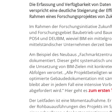
Die Erfassung und Verfügbarkeit von Date
verspricht eine deutliche Steigerung der Ef
Rahmen eines Forschungsprojektes von Zuku
Im Rahmen der Forschungsinitiative Zukunf
und Forschungsgebiet Baubetrieb und Bauw
POS4 und DEUBIM, wieviel BIM ein mittelgro
mittelständischer Unternehmen derzeit bew
Am Beispiel des Neubaus „Fachmarktzentru
dokumentiert. Dieser geht systematisch und
die Umsetzung von BIM-Zielen mit konkrete
Abfolgen verortet. „Alle Projektbeteiligten
optimierte Gebäudedokumentation mit sämtli
bleibt aber in jedem Fall eine intensive V
abgefordert wird.“ Hier geht es
zum ersten T
Der Leitfaden ist eine Momentaufnahme. Er
der Rohbauausführungen des Projekts im Sp