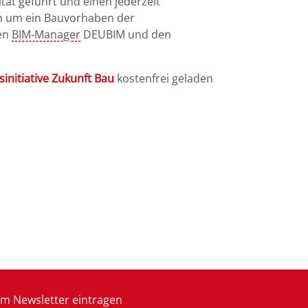
tät geführt und einen jederzeit
ch um ein Bauvorhaben der
den
BIM-Manager
DEUBIM und den
initiative Zukunft Bau
kostenfrei geladen
m Newsletter eintragen