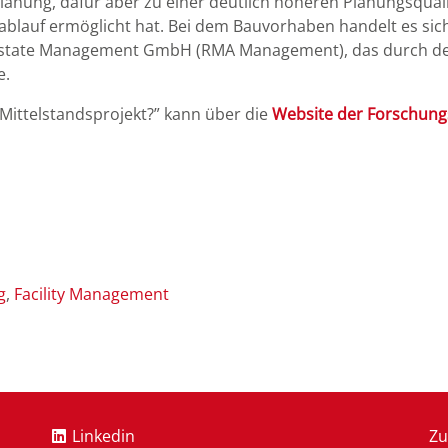
lanung, dafür aber zu einer deutlich höheren Planungsquali
ablauf ermöglicht hat. Bei dem Bauvorhaben handelt es si
l Estate Management GmbH (RMA Management), das durch 
e.
n Mittelstandsprojekt?” kann über die
Website der Forschungs
g
Facility Management
Linkedin
Zu