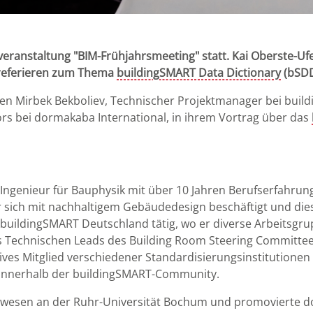
veranstaltung "BIM-Frühjahrsmeeting" statt. Kai Oberste-U
 referieren zum Thema
buildingSMART Data Dictionary
(bSDD)
en Mirbek Bekboliev, Technischer Projektmanager bei buil
ors bei dormakaba International, in ihrem Vortrag über das
er Ingenieur für Bauphysik mit über 10 Jahren Berufserfahrun
er sich mit nachhaltigem Gebäudedesign beschäftigt und die
 buildingSMART Deutschland tätig, wo er diverse Arbeitsgru
des Technischen Leads des Building Room Steering Committee
ves Mitglied verschiedener Standardisierungsinstitutionen 
 innerhalb der buildingSMART-Community.
urwesen an der Ruhr-Universität Bochum und promovierte 