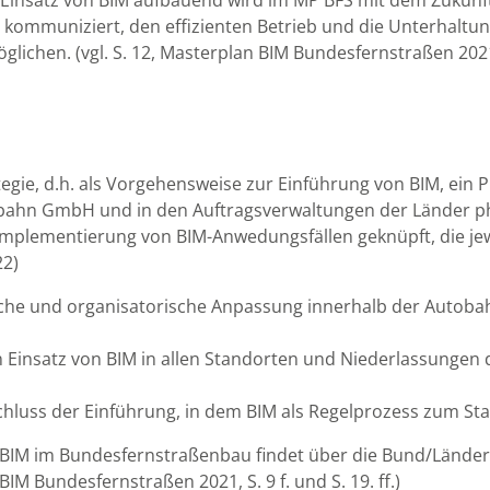
insatz von BIM aufbauend wird im MP BFS mit dem Zukunft
l kommuniziert, den effizienten Betrieb und die Unterhaltu
möglichen. (vgl. S. 12, Masterplan BIM Bundesfernstraßen 202
egie, d.h. als Vorgehensweise zur Einführung von BIM, ein 
utobahn GmbH und in den Auftragsverwaltungen der Länder
Implementierung von BIM-Anwedungsfällen geknüpft, die jewei
22)
gische und organisatorische Anpassung innerhalb der Aut
ven Einsatz von BIM in allen Standorten und Niederlassung
chluss der Einführung, in dem BIM als Regelprozess zum Stan
 BIM im Bundesfernstraßenbau findet über die Bund/Lände
IM Bundesfernstraßen 2021, S. 9 f. und S. 19. ff.)