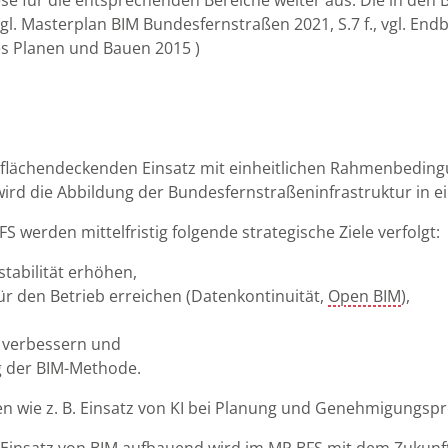
iese für die entsprechenden Bereiche weiter aus. Die in de
. (vgl. Masterplan BIM Bundesfernstraßen 2021, S.7 f., vgl. 
es Planen und Bauen 2015 )
en flächendeckenden Einsatz mit einheitlichen Rahmenbedin
ird die Abbildung der Bundesfernstraßeninfrastruktur in ei
 werden mittelfristig folgende strategische Ziele verfolgt:
stabilität erhöhen,
 den Betrieb erreichen (Datenkontinuität,
Open BIM
),
verbessern und
g
der BIM-Methode.
en wie z. B. Einsatz von KI bei Planung und Genehmigungspr