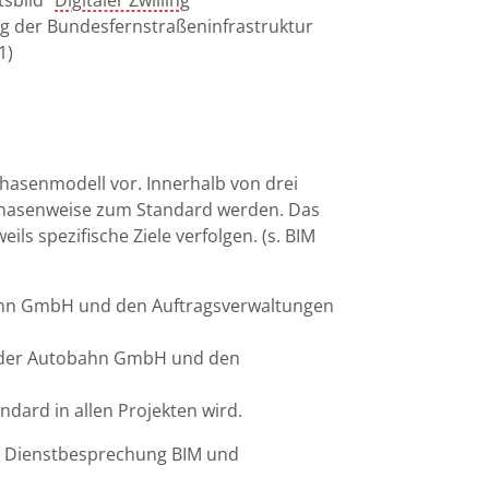
sbild "
Digitaler Zwilling
ng der Bundesfernstraßeninfrastruktur
1)
Phasenmodell vor. Innerhalb von drei
 phasenweise zum Standard werden. Das
ls spezifische Ziele verfolgen. (s. BIM
obahn GmbH und den Auftragsverwaltungen
en der Autobahn GmbH und den
dard in allen Projekten wird.
r Dienstbesprechung BIM und