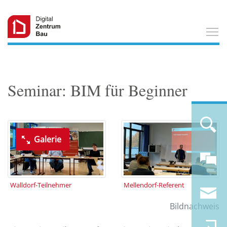
T
Seminar: BIM für Beginner
Galerie
Walldorf-Teilnehmer
Mellendorf-Referent
Bildnachweis