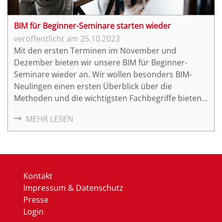
BIM für Beginner-Seminare starten wieder
25.10.2023
Mit den ersten Terminen im November und
Dezember bieten wir unsere BIM für Beginner-
Seminare wieder an. Wir wollen besonders BIM-
Neulingen einen ersten Überblick über die
Methoden und die wichtigsten Fachbegriffe bieten
und zeigen, wie erste Schritte in Richtung BIM
MEHR LESEN
aussehen könnten.
Kontakt
Impressum & Datenschutz
Presse
Login