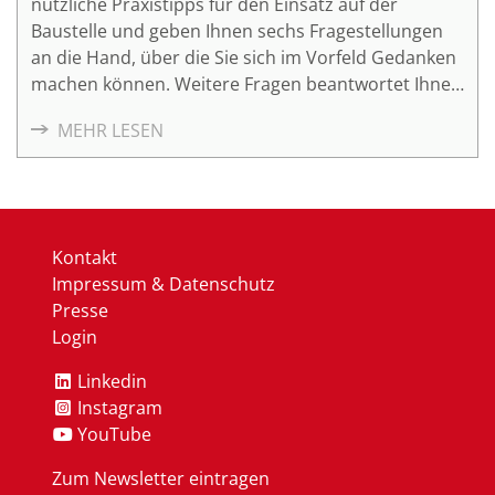
nützliche Praxistipps für den Einsatz auf der
Baustelle und geben Ihnen sechs Fragestellungen
an die Hand, über die Sie sich im Vorfeld Gedanken
machen können. Weitere Fragen beantwortet Ihnen
gerne Michael Heil vom eBusiness
MEHR LESEN
KompetenzZentrum in Kaiserslautern.
Kontakt
Impressum & Datenschutz
Presse
Login
Linkedin
Instagram
YouTube
Zum Newsletter eintragen