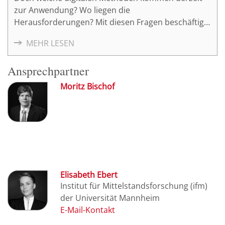
zur Anwendung? Wo liegen die
Herausforderungen? Mit diesen Fragen beschäftigt
sich das vierte Online-Fachsymposium
MEHR LESEN
"Digitalisierung und Projektentwicklung" am 13.
April 2021.
Ansprechpartner
Moritz Bischof
Elisabeth Ebert
Institut für Mittelstandsforschung (ifm)
der Universität Mannheim