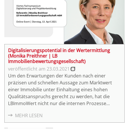
vierten Fachsymposiums "Digitalisierung und
Projektentwicklung" am 13. April 2021.
Digitalisierungspotential in der Wertermittlung
(Monika Preithner | LB
Immobilienbewertungsgesellschaft)
23.03.2021
Um den Erwartungen der Kunden nach einer
präzisen und schnellen Aussage zum Marktwert
einer Immobilie unter Einhaltung eines hohen
Qualitätsanspruchs gerecht zu werden, hat die
LBImmoWert nicht nur die internen Prozesse
optimiert, sondern ist mit der Wertindikation24
MEHR LESEN
sowie weiteren innovativen Tools tiefer in die
Digitalisierung eingestiegen. Inwiefern digitale