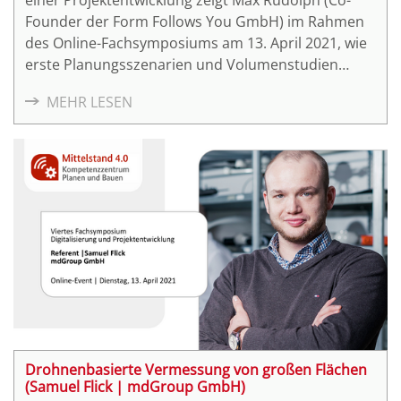
einer Projektentwicklung zeigt Max Rudolph (Co-
Founder der Form Follows You GmbH) im Rahmen
des Online-Fachsymposiums am 13. April 2021, wie
erste Planungsszenarien und Volumenstudien
durch regelbasierte Werkzeuge in Echtzeit simuliert
MEHR LESEN
und erprobt werden können. Der Vortrag gibt einen
Einblick in die dynamischen Planungswerkzeuge,
die das Innovationsbüro Form Follows You in enger
Kooperation mit der Berliner Wohnungswirtschaft
entwickelt und anwendet.
Drohnenbasierte Vermessung von großen Flächen
(Samuel Flick | mdGroup GmbH)