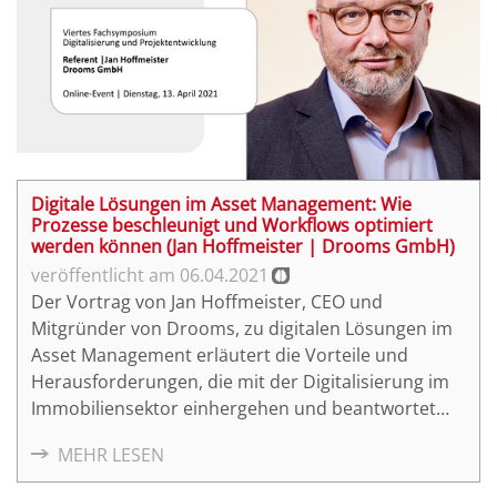
Digitale Lösungen im Asset Management: Wie
Prozesse beschleunigt und Workflows optimiert
werden können (Jan Hoffmeister | Drooms GmbH)
06.04.2021
Der Vortrag von Jan Hoffmeister, CEO und
Mitgründer von Drooms, zu digitalen Lösungen im
Asset Management erläutert die Vorteile und
Herausforderungen, die mit der Digitalisierung im
Immobiliensektor einhergehen und beantwortet
unter anderem folgende Fragen: Wie stark ist die
MEHR LESEN
Digitalisierung bereits in der Branche verankert?
Wie können Prozesse im Asset Management