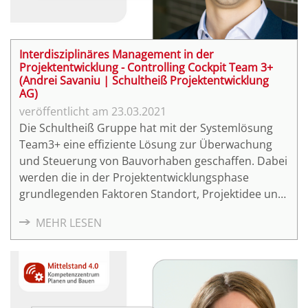
Interdisziplinäres Management in der
Projektentwicklung - Controlling Cockpit Team 3+
(Andrei Savaniu | Schultheiß Projektentwicklung
AG)
23.03.2021
Die Schultheiß Gruppe hat mit der Systemlösung
Team3+ eine effiziente Lösung zur Überwachung
und Steuerung von Bauvorhaben geschaffen. Dabei
werden die in der Projektentwicklungsphase
grundlegenden Faktoren Standort, Projektidee und
Kapital in einem System abgebildet, das dann zur
MEHR LESEN
Steuerung der Prozesse der gesamten
Wertschöpfungskette zur Anwendung kommt. Wie
diese digitale Lösung in der Praxis funktioniert,
demonstriert Andrei Savaniu, BIM-Manager bei der
Schultheiß Projektentwicklung AG, im Rahmen des