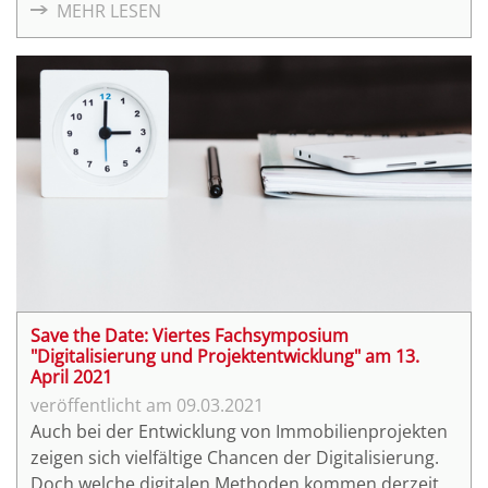
MEHR LESEN
"Digitalisierung und Projektentwicklung" am
Dienstag, den 13. April 2021.
Save the Date: Viertes Fachsymposium
"Digitalisierung und Projektentwicklung" am 13.
April 2021
09.03.2021
Auch bei der Entwicklung von Immobilienprojekten
zeigen sich vielfältige Chancen der Digitalisierung.
Doch welche digitalen Methoden kommen derzeit