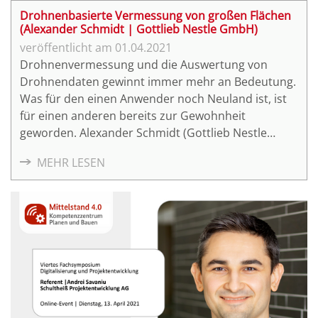
Drohnenbasierte Vermessung von großen Flächen
(Alexander Schmidt | Gottlieb Nestle GmbH)
01.04.2021
Drohnenvermessung und die Auswertung von
Drohnendaten gewinnt immer mehr an Bedeutung.
Was für den einen Anwender noch Neuland ist, ist
für einen anderen bereits zur Gewohnheit
geworden. Alexander Schmidt (Gottlieb Nestle
GmbH) und Samuel Flick (mdGroup GmbH) zeigen
MEHR LESEN
in ihrem Vortrag die verschiedenen Aspekte der
Datenerfassung und -auswertung im Rahmen von
Drohnenbefliegungen zur Vermessung von großen
Flächen.