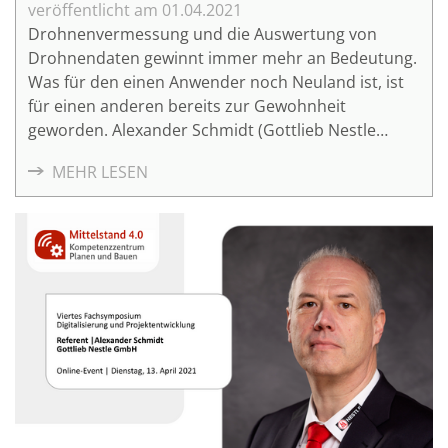
01.04.2021
Drohnenvermessung und die Auswertung von
Drohnendaten gewinnt immer mehr an Bedeutung.
Was für den einen Anwender noch Neuland ist, ist
für einen anderen bereits zur Gewohnheit
geworden. Alexander Schmidt (Gottlieb Nestle
GmbH) und Samuel Flick (mdGroup GmbH) zeigen
MEHR LESEN
in ihrem Vortrag die verschiedenen Aspekte der
Datenerfassung und -auswertung im Rahmen von
Drohnenbefliegungen zur Vermessung von großen
Flächen.