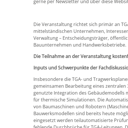
gerne per Newsletter und über diese Website
Die Veranstaltung richtet sich primär an T
mittelständischen Unternehmen, Interessent
Verwaltung – Entscheidungsträger, öffentlic
Bauunternehmen und Handwerksbetriebe.
Die Teilnahme an der Veranstaltung kostenf
Inputs und Schwerpunkte der Fachdiskussio
Insbesondere die TGA- und Tragwerksplane
gemeinsamen Bearbeitung eines zentralen 3
genutzte Integration des Gebäudemodells 
für thermische Simulationen. Die Automati
von Baumaschinen und Robotern (Maschinen
Bauwerksmodellen sind bereits heute möglich
eingesetzt werden teilautomatisierte Prüfu
fehlende Durchbrüche für TGA-Leitungen. Di