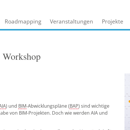
Roadmapping
Veranstaltungen
Projekte
| Workshop
AIA
) und
BIM
-Abwicklungspläne (
BAP
) sind wichtige
abe von BIM-Projekten. Doch wie werden AIA und