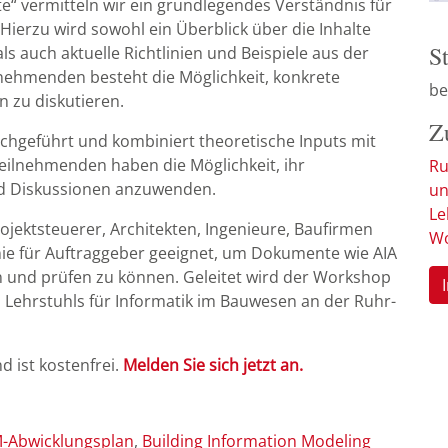
 vermitteln wir ein grundlegendes Verständnis für
ierzu wird sowohl ein Überblick über die Inhalte
S
 auch aktuelle Richtlinien und Beispiele aus der
eilnehmenden besteht die Möglichkeit, konkrete
be
n zu diskutieren.
Z
chgeführt und kombiniert theoretische Inputs mit
eilnehmenden haben die Möglichkeit, ihr
Ru
d Diskussionen anzuwenden.
un
Le
ojektsteuerer, Architekten, Ingenieure, Baufirmen
Wo
nie für Auftraggeber geeignet, um Dokumente wie AIA
en und prüfen zu können. Geleitet wird der Workshop
s Lehrstuhls für Informatik im Bauwesen an der Ruhr-
 ist kostenfrei.
Melden Sie sich jetzt an.
M-Abwicklungsplan
Building Information Modeling